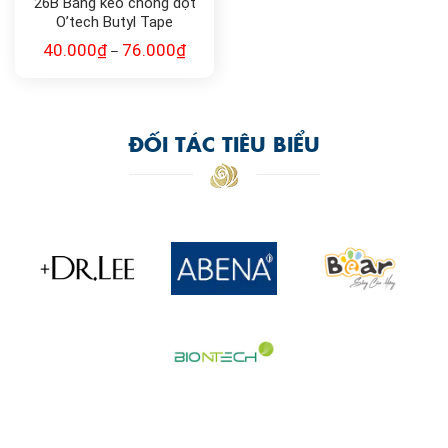
26B Băng keo chống dột
O’tech Butyl Tape
40.000
₫
76.000
₫
–
ĐỐI TÁC TIÊU BIỂU