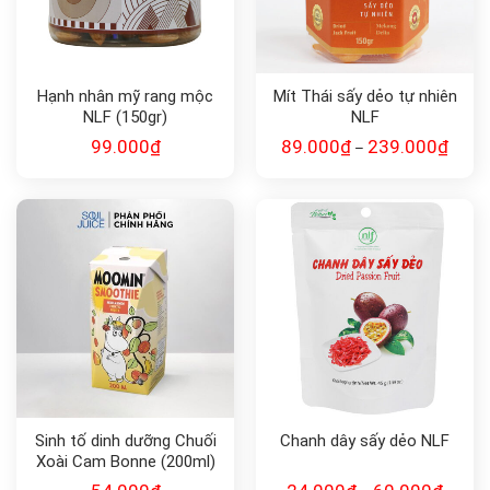
Hạnh nhân mỹ rang mộc
Mít Thái sấy dẻo tự nhiên
NLF (150gr)
NLF
99.000
₫
89.000
₫
239.000
₫
–
Sinh tố dinh dưỡng Chuối
Chanh dây sấy dẻo NLF
Xoài Cam Bonne (200ml)