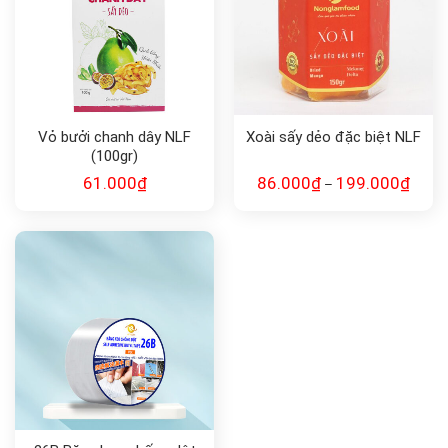
Vỏ bưởi chanh dây NLF
Xoài sấy dẻo đặc biệt NLF
(100gr)
61.000
₫
86.000
₫
199.000
₫
–