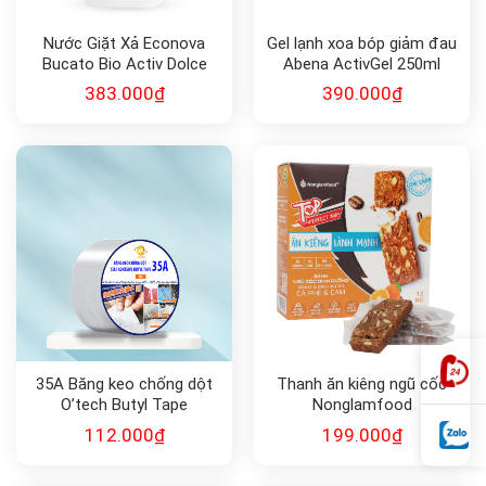
Nước Giặt Xả Econova
Gel lạnh xoa bóp giảm đau
Bucato Bio Activ Dolce
Abena ActivGel 250ml
Vita
383.000
₫
390.000
₫
35A Băng keo chống dột
Thanh ăn kiêng ngũ cốc
O’tech Butyl Tape
Nonglamfood
112.000
₫
199.000
₫