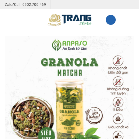
Skip
Zalo/Call: 0902.700.469
to
content