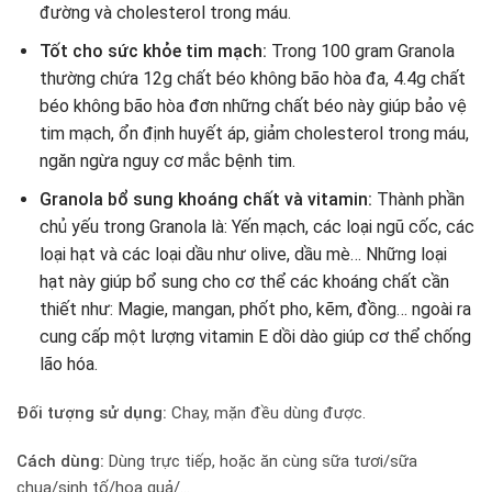
đường và cholesterol trong máu.
Tốt cho sức khỏe tim mạch:
Trong 100 gram Granola
thường chứa 12g chất béo không bão hòa đa, 4.4g chất
béo không bão hòa đơn những chất béo này giúp bảo vệ
tim mạch, ổn định huyết áp, giảm cholesterol trong máu,
ngăn ngừa nguy cơ mắc bệnh tim.
Granola bổ sung khoáng chất và vitamin:
Thành phần
chủ yếu trong Granola là: Yến mạch, các loại ngũ cốc, các
loại hạt và các loại dầu như olive, dầu mè… Những loại
hạt này giúp bổ sung cho cơ thể các khoáng chất cần
thiết như: Magie, mangan, phốt pho, kẽm, đồng… ngoài ra
cung cấp một lượng vitamin E dồi dào giúp cơ thể chống
lão hóa.
Đối tượng sử dụng:
Chay, mặn đều dùng được.
Cách dùng:
Dùng trực tiếp, hoặc ăn cùng sữa tươi/sữa
chua/sinh tố/hoa quả/…