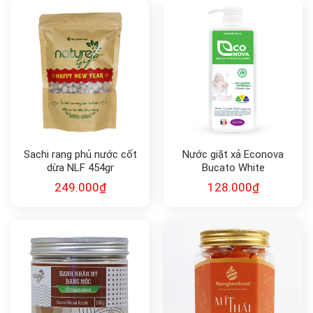
Sachi rang phủ nước cốt
Nước giặt xả Econova
dừa NLF 454gr
Bucato White
Ipoallegenico
249.000
₫
128.000
₫