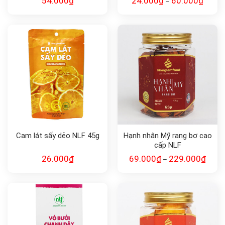
54.000
₫
24.000
₫
60.000
₫
–
Cam lát sấy dẻo NLF 45g
Hạnh nhân Mỹ rang bơ cao
cấp NLF
26.000
₫
69.000
₫
229.000
₫
–