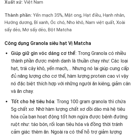
Xuất xứ:
Việt Nam
Thành phần:
Yến mạch 35%, Mật ong, Hạt điều, Hạnh nhân,
Hướng dương, Bí xanh, Óc chó, Nho khô, Nam việt quất, Xoài
sấy dẻo, Mơ sấy dẻo, Bột Matcha
Công dụng Granola siêu hạt Vị Matcha
Giúp giữ gìn vóc dáng cơ thể:
Trong Granola có nhiều
thành phần được mệnh danh là thuần chay như: Các loại
hạt, trái cây khô, yến mạch,… Nhưng nó lại giúp cung cấp
đủ năng lượng cho cơ thể, hàm lượng protein cao vì vậy
nó đặc biệt thích hợp với những người ăn kiêng, giảm cân
và ăn chay.
Tốt cho hệ tiêu hóa
: Trong 100 gram granola thì chứa
5g chất xơ. Nhờ hàm lượng chất xơ dồi dào mà hệ tiêu
hóa của bạn hoạt động tốt hơn ngừa được bệnh đường
ruột như: táo bón, rối loạn tiêu hóa và đồng thời tránh
cảm giác thèm ăn. Ngoài ra có thể hỗ trợ giảm lượng