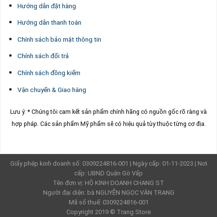
Hướng dẫn đặt hàng
Hướng dẫn thanh toán
Chính sách bảo mật thông tin
Chính sách đổi trả
Chính sách đồng kiểm
Vận chuyển & Giao hàng
Lưu ý: * Chúng tôi cam kết sản phẩm chính hãng có nguồn gốc rõ ràng và
hợp pháp.
Các sản phẩm Mỹ phẩm sẽ có hiệu quả tùy thuộc từng cơ địa.
Giấy phép kinh doanh số: 0309224816-001 | Ngày cấp: 01-11-2023 | Nơi
cấp: UBND Quận Gò Vấp
Tên đơn vị: HỘ KINH DOANH CHANG ST
Người đại diện: bà NGUYỄN NGỌC VÂN TRANG
Mã số thuế: 0309224816-001
Copyright 2019 ©
Trang Store