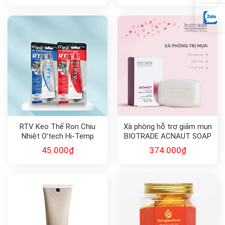
RTV Keo Thế Ron Chịu
Xà phòng hỗ trợ giảm mụn
Nhiệt O’tech Hi-Temp
BIOTRADE ACNAUT SOAP
Silicone Gasket Maker
45.000
₫
374.000
₫