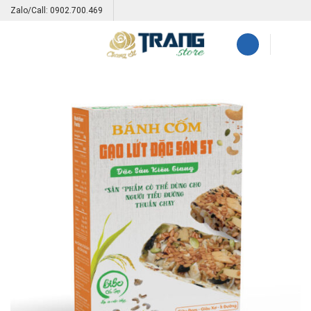
Skip
Zalo/Call: 0902.700.469
to
content