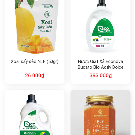
Xoài sấy dẻo NLF (50gr)
Nước Giặt Xả Econova
Bucato Bio Activ Dolce
Vita
26.000
₫
383.000
₫