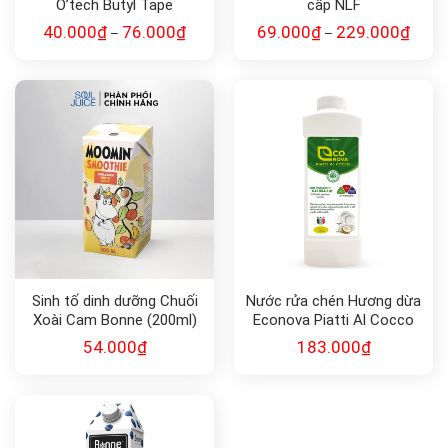
O’tech Butyl Tape
cấp NLF
40.000
₫
76.000
₫
69.000
₫
229.000
₫
–
–
Sinh tố dinh dưỡng Chuối
Nước rửa chén Hương dừa
Xoài Cam Bonne (200ml)
Econova Piatti Al Cocco
54.000
₫
183.000
₫