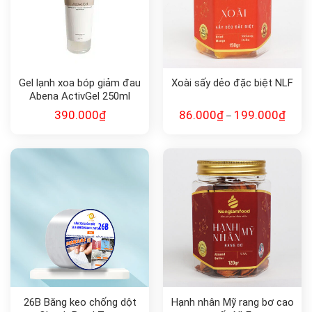
Gel lạnh xoa bóp giảm đau
Xoài sấy dẻo đặc biệt NLF
Abena ActivGel 250ml
390.000
₫
86.000
₫
199.000
₫
–
26B Băng keo chống dột
Hạnh nhân Mỹ rang bơ cao