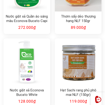
Nước giặt xả Quần áo sáng
Thơm sấy dẻo thượng
màu Econova Bucato Capi
hạng NLF 150gr
Bianchi
272.000
₫
89.000
₫
Nước giặt xả Econova
Hạt Sachi rang phủ phô
Bucato White
mai NLF (150gr)
Ipoallegenico
128.000
₫
119.000
₫