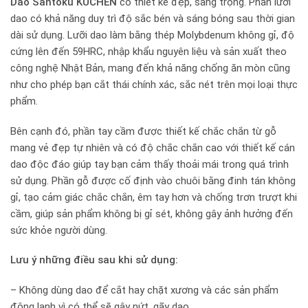
Dao Santoku KUCHEN
có thiết kế đẹp, sang trọng. Phần lưỡi
dao có khả năng duy trì độ sắc bén và sáng bóng sau thời gian
dài sử dụng. Lưỡi dao làm bằng thép Molybdenum không gỉ, độ
cứng lên đến 59HRC, nhập khẩu nguyên liệu và sản xuất theo
công nghệ Nhật Bản, mang đến khả năng chống ăn mòn cũng
như cho phép bạn cắt thái chính xác, sắc nét trên mọi loại thực
phẩm.
Bên cạnh đó, phần tay cầm được thiết kế chắc chắn từ gỗ
mang vẻ đẹp tự nhiên và có độ chắc chắn cao với thiết kế cán
dao độc đáo giúp tay bạn cảm thấy thoải mái trong quá trình
sử dụng. Phần gỗ được cố định vào chuôi bằng đinh tán không
gỉ, tạo cảm giác chắc chắn, êm tay hơn và chống trơn trượt khi
cầm, giúp sản phẩm không bị gỉ sét, không gây ảnh hưởng đến
sức khỏe người dùng.
Lưu ý những điều sau khi sử dụng:
– Không dùng dao để cắt hay chặt xương và các sản phẩm
đông lạnh vì có thể sẽ gây nứt, gãy dao.