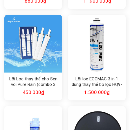
1.860.000
₫
11.900.000
₫
Lõi Lọc thay thế cho Sen
Lõi lọc ECOMAC 3 in 1
vòi Pure Rain (combo 3
dùng thay thế bộ lọc HQ9-
chiếc) F-3PRM
1E:ECOMAC
450.000
₫
1.500.000
₫