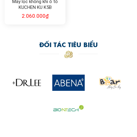
Máy lọc không khí ô tô
KUCHEN KU K5B
2.060.000
₫
ĐỐI TÁC TIÊU BIỂU