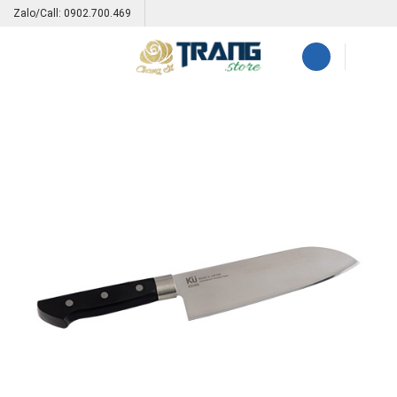
Skip
Zalo/Call: 0902.700.469
to
content