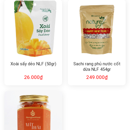
Xoài sấy dẻo NLF (50gr)
Sachi rang phủ nước cốt
dừa NLF 454gr
26.000
₫
249.000
₫