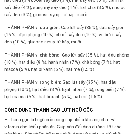
hạt điều (5 %), xoài sấy dẻo (5 %), mít sấy dẻo (5 %), cam lát
sấy dẻo (4 %), sung mỹ sấy dẻo (4 %), hạt chia (3,5 %), nho úc
sấy dẻo (3 %), glucose syrup từ bắp, muối.
THÀNH PHẦN vị dừa giòn:
Gạo lứt sấy (35 %), dừa sấy giòn
(15 %), đậu phộng (10 %), chuối sấy dẻo (10 %), vỏ bưởi sấy
dẻo (10 %), glucose syrup từ bắp, muối.
THÀNH PHẦN vị chà bông:
Gạo lứt sấy (35 %), hạt đậu phộng
(10 %), hạt điều (8 %), hạnh nhân (7 %), chà bông (7 %), hạt
macca (5 %), hạt bí xanh (5 %), hạt mè (1,5 %)
THÀNH PHẦN vị rong biển:
Gạo lứt sấy (35 %), hạt đậu
phộng (10 %), hạt điều (8 %), hạnh nhân (7 %), rong biển (7 %),
hạt macca (5 %), hạt bí xanh (5 %), hạt mè (1,5 %)
CÔNG DỤNG THANH GẠO LỨT NGŨ CỐC
– Thanh gạo lứt ngũ cốc cung cấp nhiều khoáng chất và
vitamin cho khẩu phần ăn. Giúp cân đối dinh dưỡng, tốt cho
sức khỏe. Sản phẩm bổ sung chất đạm và chất xơ, đủ chất