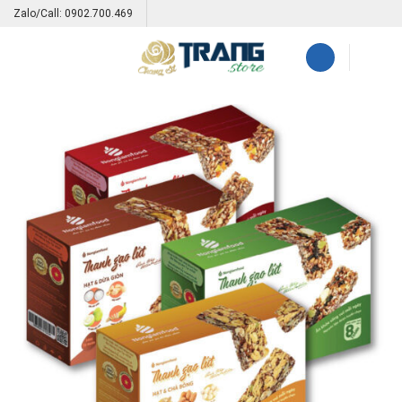
Skip
Zalo/Call: 0902.700.469
to
content