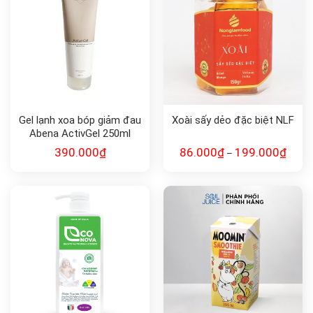
Gel lạnh xoa bóp giảm đau
Xoài sấy dẻo đặc biệt NLF
Abena ActivGel 250ml
390.000
₫
86.000
₫
199.000
₫
–