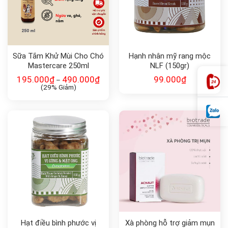
Sữa Tắm Khử Mùi Cho Chó
Hạnh nhân mỹ rang mộc
Mastercare 250ml
NLF (150gr)
195.000
₫
490.000
₫
99.000
₫
–
(29% Giảm)
Hạt điều bình phước vị
Xà phòng hỗ trợ giảm mụn