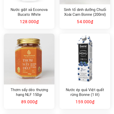
Nước giặt xả Econova
Sinh tố dinh dưỡng Chuối
Bucato White
Xoài Cam Bonne (200ml)
Ipoallegenico
128.000
₫
54.000
₫
Thơm sấy dẻo thượng
Nước ép quả Việt quất
hạng NLF 150gr
rừng Bonne (1 lít)
89.000
₫
159.000
₫