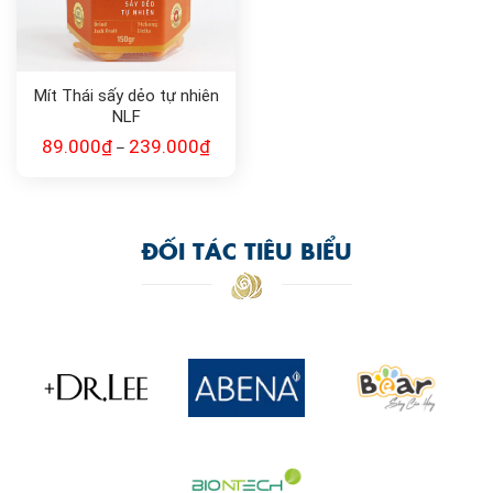
Mít Thái sấy dẻo tự nhiên
NLF
89.000
₫
239.000
₫
–
ĐỐI TÁC TIÊU BIỂU