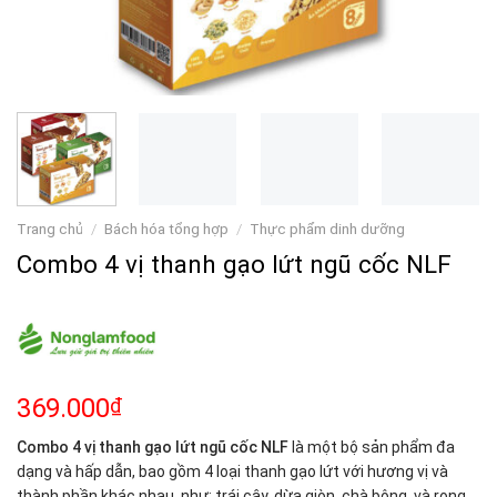
Trang chủ
/
Bách hóa tổng hợp
/
Thực phẩm dinh dưỡng
Combo 4 vị thanh gạo lứt ngũ cốc NLF
369.000
₫
Combo 4 vị thanh gạo lứt ngũ cốc NLF
là một bộ sản phẩm đa
dạng và hấp dẫn, bao gồm 4 loại thanh gạo lứt với hương vị và
thành phần khác nhau, như: trái cây, dừa giòn, chà bông, và rong