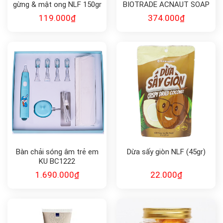
gừng & mật ong NLF 150gr
BIOTRADE ACNAUT SOAP
119.000
₫
374.000
₫
Bàn chải sóng âm trẻ em
Dừa sấy giòn NLF (45gr)
KU BC1222
1.690.000
₫
22.000
₫