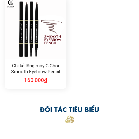
Chì kẻ lông mày C’Choi
Smooth Eyebrow Pencil
160.000
₫
ĐỐI TÁC TIÊU BIỂU