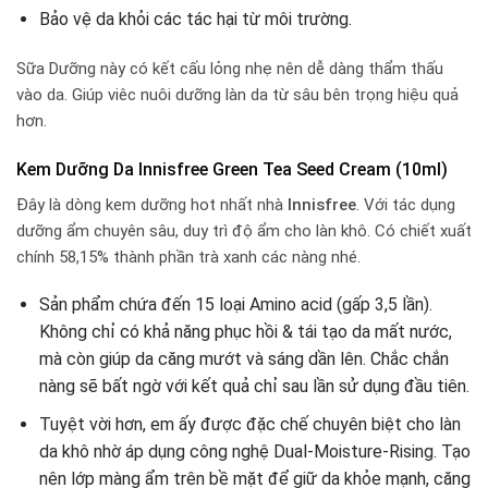
Bảo vệ da khỏi các tác hại từ môi trường.
Sữa Dưỡng này có kết cấu lỏng nhẹ nên dễ dàng thẩm thấu
vào da. Giúp viêc nuôi dưỡng làn da từ sâu bên trọng hiệu quả
hơn.
Kem Dưỡng Da Innisfree Green Tea Seed Cream (10ml)
Đây là dòng kem dưỡng hot nhất nhà
Innisfree
. Với tác dụng
dưỡng ẩm chuyên sâu, duy trì độ ẩm cho làn khô. Có chiết xuất
chính 58,15% thành phần trà xanh các nàng nhé.
Sản phẩm chứa đến 15 loại Amino acid (gấp 3,5 lần).
Không chỉ có khả năng phục hồi & tái tạo da mất nước,
mà còn giúp da căng mướt và sáng dần lên. Chắc chắn
nàng sẽ bất ngờ với kết quả chỉ sau lần sử dụng đầu tiên.
Tuyệt vời hơn, em ấy được đặc chế chuyên biệt cho làn
da khô nhờ áp dụng công nghệ Dual-Moisture-Rising. Tạo
nên lớp màng ẩm trên bề mặt để giữ da khỏe mạnh, căng