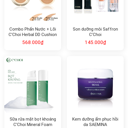
Combo Phấn Nước + Lõi
Son dưỡng môi Saffron
C’Choi Herbal DD Cushion
C’Choi
568.000
₫
145.000
₫
Sữa rửa mặt bọt khoáng
Kem dưỡng ẩm phục hồi
C’Choi Mineral Foam
da SAEMINA