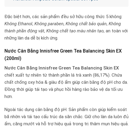
Đặc biệt hơn, các sản phẩm đều sở hữu công thức 5 không:
Không Ethanol
,
Không paraben
,
Không chất bảo quản
,
Không
thành phần động vật
,
Không chất tạo màu nhân tạo
, an toàn với
những làn da dễ bị kích ứng.
Nước Cân Bằng Innisfree Green Tea Balancing Skin EX
(200ml)
Nước Cân Bằng Innisfree Green Tea Balancing Skin EX
chiết xuất tự nhiên từ thành phần lá trà xanh (86,17%). Chứa
chất chống oxy hóa & giàu độ ẩm giúp cân bằng độ pH cho da.
Đồng thời giúp tái tạo và phục hồi hàng rào bảo vệ da tối ưu
hơn.
Ngoài tác dụng cân bằng độ pH. Sản phẩm còn giúp kiểm soát
bã nhờn và tái tạo cấu trúc da săn chắc. Giữ cho làn da luôn đủ
ẩm, căng mướt và hỗ trợ hiệu quả trong trị thâm mụn hiệu quả.