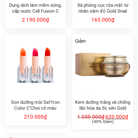
Dung dịch làm mềm sừng,
Xà phòng cục rửa mặt từ
cấp nước Cell Fusion C
nhân sâm đỏ Gold Snail
Expert TA TONING
Red Ginseng Soap 90g
2.190.000
₫
165.000
₫
BOOSTER
Giảm
Son dưỡng môi Saffron
Kem dưỡng trắng và chống
Color C’Choi có màu
lão hóa da ốc sên Gold
Energy Snail Synergy Gold
210.000
₫
1.035.000
₫
620.000
₫
Snail Cream 50ml
(40% Giảm)