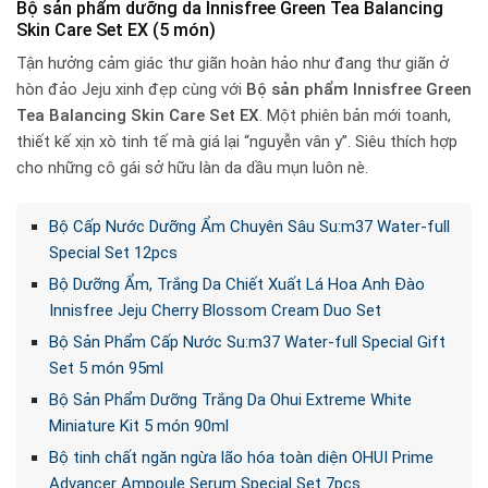
Bộ sản phẩm dưỡng da Innisfree Green Tea Balancing
Skin Care Set EX (5 món)
Tận hưởng cảm giác thư giãn hoàn hảo như đang thư giãn ở
hòn đảo Jeju xinh đẹp cùng với
Bộ sản phẩm Innisfree Green
Tea Balancing Skin Care Set EX
. Một phiên bản mới toanh,
thiết kế xịn xò tinh tế mà giá lại “nguyễn vân y”. Siêu thích hợp
cho những cô gái sở hữu làn da dầu mụn luôn nè.
Bộ Cấp Nước Dưỡng Ẩm Chuyên Sâu Su:m37 Water-full
Special Set 12pcs
Bộ Dưỡng Ẩm, Trắng Da Chiết Xuất Lá Hoa Anh Đào
Innisfree Jeju Cherry Blossom Cream Duo Set
Bộ Sản Phẩm Cấp Nước Su:m37 Water-full Special Gift
Set 5 món 95ml
Bộ Sản Phẩm Dưỡng Trắng Da Ohui Extreme White
Miniature Kit 5 món 90ml
Bộ tinh chất ngăn ngừa lão hóa toàn diện OHUI Prime
Advancer Ampoule Serum Special Set 7pcs