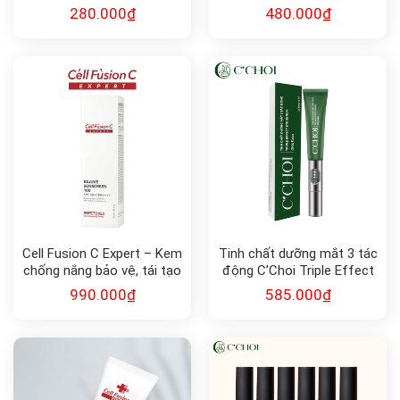
Cleanser
REVITALIZING SIGNAL
280.000
₫
480.000
₫
Cell Fusion C Expert – Kem
Tinh chất dưỡng mắt 3 tác
chống nắng bảo vệ, tái tạo
động C’Choi Triple Effect
da Rejuve Sunscreen 100
Eye Serum
990.000
₫
585.000
₫
SPF50+, PA++++