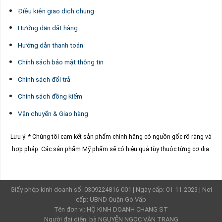
Điều kiện giao dịch chung
Hướng dẫn đặt hàng
Hướng dẫn thanh toán
Chính sách bảo mật thông tin
Chính sách đổi trả
Chính sách đồng kiểm
Vận chuyển & Giao hàng
Lưu ý: * Chúng tôi cam kết sản phẩm chính hãng có nguồn gốc rõ ràng và
hợp pháp.
Các sản phẩm Mỹ phẩm sẽ có hiệu quả tùy thuộc từng cơ địa.
Giấy phép kinh doanh số: 0309224816-001 | Ngày cấp: 01-11-2023 | Nơi
cấp: UBND Quận Gò Vấp
Tên đơn vị: HỘ KINH DOANH CHANG ST
Người đại diện: bà NGUYỄN NGỌC VÂN TRANG