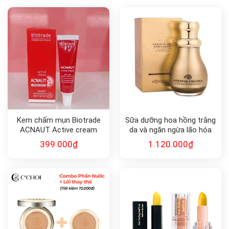
Kem chấm mụn Biotrade
Sữa dưỡng hoa hồng trắng
ACNAUT Active cream
da và ngăn ngừa lão hóa
15ml
Gold Snail Emulsion Energy
399.000
₫
1.120.000
₫
130ml