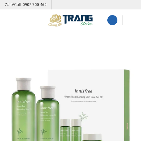
Skip
Zalo/Call: 0902.700.469
to
content