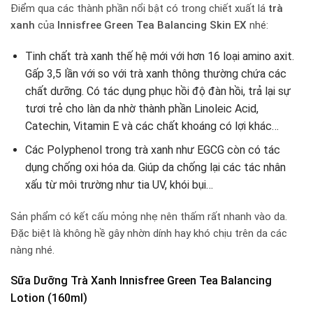
Điểm qua các thành phần nổi bật có trong chiết xuất lá
trà
xanh
của
Innisfree Green Tea Balancing Skin EX
nhé:
Tinh chất trà xanh thế hệ mới với hơn 16 loại amino axit.
Gấp 3,5 lần với so với trà xanh thông thường chứa các
chất dưỡng. Có tác dụng phục hồi độ đàn hồi, trả lại sự
tươi trẻ cho làn da nhờ thành phần Linoleic Acid,
Catechin, Vitamin E và các chất khoáng có lợi khác…
Các Polyphenol trong trà xanh như EGCG còn có tác
dụng chống oxi hóa da. Giúp da chống lại các tác nhân
xấu từ môi trường như tia UV, khói bụi…
Sản phẩm có kết cấu mỏng nhẹ nên thấm rất nhanh vào da.
Đặc biệt là không hề gây nhờn dính hay khó chịu trên da các
nàng nhé.
Sữa Dưỡng Trà Xanh Innisfree Green Tea Balancing
Lotion (160ml)