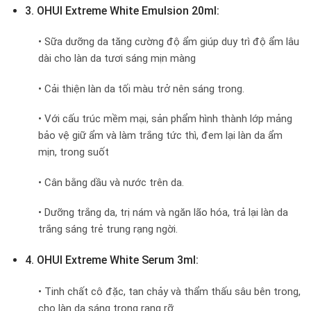
3. OHUI Extreme White Emulsion 20ml:
• Sữa dưỡng da tăng cường độ ẩm giúp duy trì độ ẩm lâu
dài cho làn da tươi sáng mịn màng
• Cải thiện làn da tối màu trở nên sáng trong.
• Với cấu trúc mềm mại, sản phẩm hình thành lớp mảng
bảo vệ giữ ẩm và làm trắng tức thì, đem lại làn da ẩm
mịn, trong suốt
• Cân bằng dầu và nước trên da.
• Dưỡng trắng da, trị nám và ngăn lão hóa, trả lại làn da
trắng sáng trẻ trung rạng ngời.
4. OHUI Extreme White Serum 3ml:
• Tinh chất cô đặc, tan chảy và thẩm thấu sâu bên trong,
cho làn da sáng trong rạng rỡ