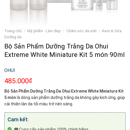
Trang chủ
/
Mỹ phẩm - Làm đẹp
/
Chăm sóc da mặt
/
Kem & Sữa
Dưỡng da
Bộ Sản Phẩm Dưỡng Trắng Da Ohui
Extreme White Miniature Kit 5 món 90ml
OHUI
485.000
₫
Bộ Sản Phẩm Dưỡng Trắng Da Ohui Extreme White Miniature Kit
5 món
là dòng sản phẩm dưỡng trắng da không gây kích ứng, giúp
cải thiện làn da tối màu trở nên sáng.
Cam kết:
Cung cấp sản phẩm 100% chính hãng.