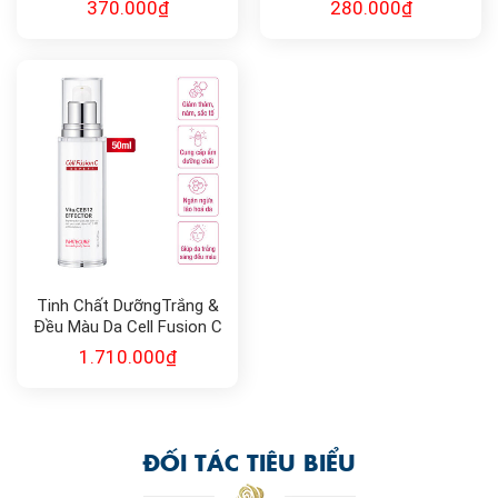
370.000
₫
280.000
₫
Tinh Chất DưỡngTrắng &
Đều Màu Da Cell Fusion C
Expert WhiteCure
1.710.000
₫
Vta.CEB12 Effector
ĐỐI TÁC TIÊU BIỂU