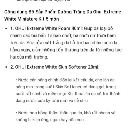
Công dụng Bộ Sản Phẩm Dưỡng Trắng Da Ohui Extreme
White Miniature Kit 5 món
1. OHUI Extreme White Foam 40ml:
Giúp da loại bỏ
nhanh các bụi bẩn, tế bào chết, bã nhờn dư thừa bám
trên da. Sữa rửa mặt trắng da hỗ trợ bạn chăm sóc da
hằng ngày, giảm những tổn thương trên da từ những tác
hại của môi trường.
2. OHUI Extreme White Skin Softener 20ml:
• Nước cân bằng chỉnh đốn lại kết cấu da, cho làn da
sáng mịn trong suốt Skin Softener có dạng gel trong
suốt rất sánh và mềm mại. Khi thoa lên da sẽ trở thành
dạng nước, cực kỳ tươi mát và dễ chịu.
• Nước hoa hồng thẩm thấu qua da, khô rất nhanh và
không bị kích ứng, ngứa hay nổi mụn.