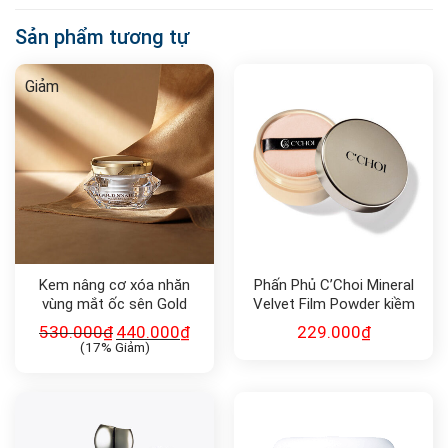
Sản phẩm tương tự
Giảm
Kem nâng cơ xóa nhăn
Phấn Phủ C’Choi Mineral
vùng mắt ốc sên Gold
Velvet Film Powder kiềm
Snail Lift Action Eye
dầu
530.000
₫
440.000
₫
229.000
₫
Cream 30ml
(17% Giảm)