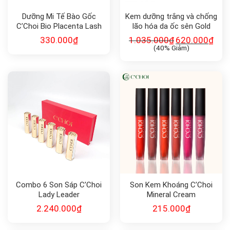
Dưỡng Mi Tế Bào Gốc
Kem dưỡng trắng và chống
C’Choi Bio Placenta Lash
lão hóa da ốc sên Gold
Serum
Energy Snail Synergy Gold
330.000
₫
1.035.000
₫
620.000
₫
Snail Cream 50ml
(40% Giảm)
Combo 6 Son Sáp C’Choi
Son Kem Khoáng C’Choi
Lady Leader
Mineral Cream
2.240.000
₫
215.000
₫