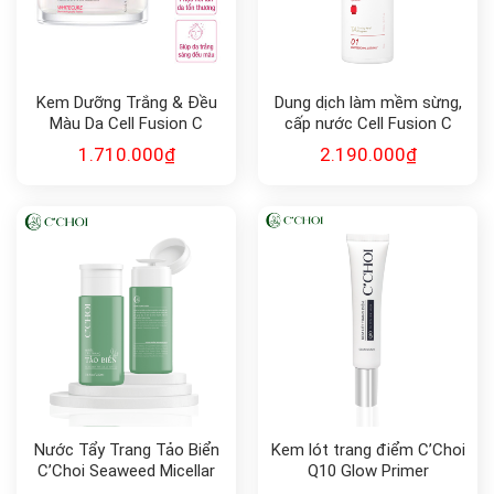
Kem Dưỡng Trắng & Đều
Dung dịch làm mềm sừng,
Màu Da Cell Fusion C
cấp nước Cell Fusion C
Expert WhiteCure
Expert TA TONING
1.710.000
₫
2.190.000
₫
Vita.CEB12 Cream
BOOSTER
Nước Tẩy Trang Tảo Biển
Kem lót trang điểm C’Choi
C’Choi Seaweed Micellar
Q10 Glow Primer
Water