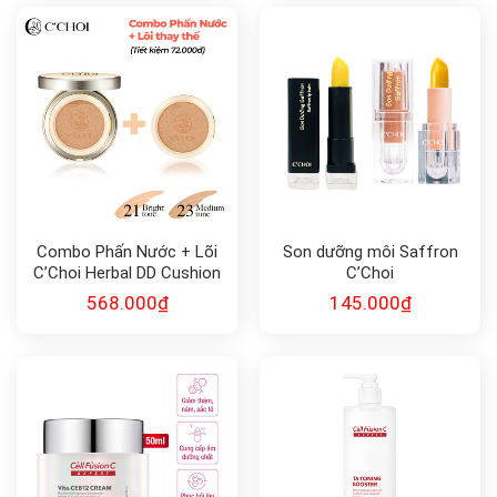
Combo Phấn Nước + Lõi
Son dưỡng môi Saffron
C’Choi Herbal DD Cushion
C’Choi
568.000
₫
145.000
₫