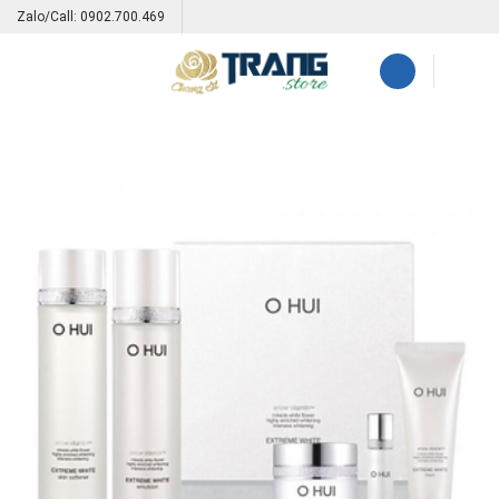
Skip
Zalo/Call: 0902.700.469
to
content