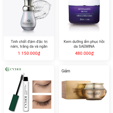
Tinh chất đậm đặc trị
Kem dưỡng ẩm phục hồi
nám, trắng da và ngăn
da SAEMINA
ngừa lão hóa Gold Snail
REVITALIZING SIGNAL
1.150.000
₫
480.000
₫
Essence 45ml
Giảm