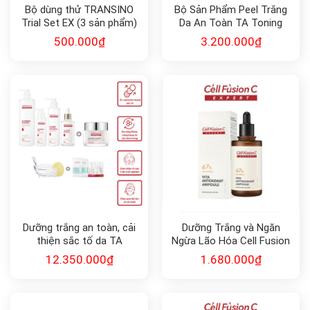
Bộ dùng thử TRANSINO
Bộ Sản Phẩm Peel Trắng
Trial Set EX (3 sản phẩm)
Da An Toàn TA Toning
dưỡng trắng da
Peel Kit Combo 6 Cell
500.000
₫
3.200.000
₫
Fusion C
Dưỡng trắng an toàn, cải
Dưỡng Trắng và Ngăn
thiện sắc tố da TA
Ngừa Lão Hóa Cell Fusion
TONING PEEL SET Cell
C Expert Vita Antioxidant
12.350.000
₫
1.680.000
₫
Fusion C Expert
Ampoule 100ml