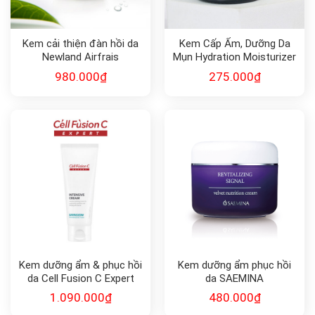
Kem cải thiện đàn hồi da
Kem Cấp Ẩm, Dưỡng Da
Newland Airfrais
Mụn Hydration Moisturizer
Cream Wonmom (50g)
980.000
₫
275.000
₫
Kem dưỡng ẩm & phục hồi
Kem dưỡng ẩm phục hồi
da Cell Fusion C Expert
da SAEMINA
BARRIEDERM INTENSIVE
REVITALIZING SIGNAL
1.090.000
₫
480.000
₫
CREAM