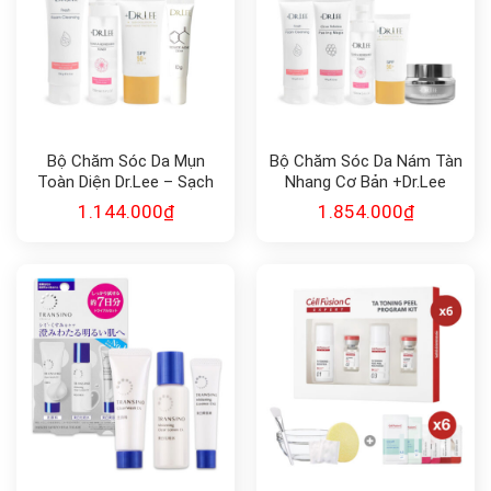
Bộ Chăm Sóc Da Mụn
Bộ Chăm Sóc Da Nám Tàn
Toàn Diện Dr.Lee – Sạch
Nhang Cơ Bản +Dr.Lee
Mụn, Mờ Thâm (Combo 4
(Combo 5 Món)
1.144.000
₫
1.854.000
₫
Món)