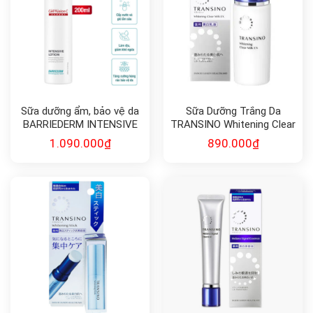
Sữa dưỡng ẩm, bảo vệ da
Sữa Dưỡng Trắng Da
BARRIEDERM INTENSIVE
TRANSINO Whitening Clear
LOTION Cell Fusion C
Milk EX 100ml
1.090.000
₫
890.000
₫
Expert 200ml