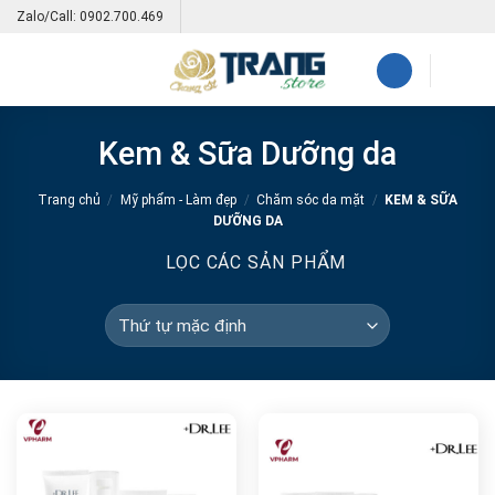
Skip
Zalo/Call: 0902.700.469
to
content
Kem & Sữa Dưỡng da
Trang chủ
/
Mỹ phẩm - Làm đẹp
/
Chăm sóc da mặt
/
KEM & SỮA
DƯỠNG DA
LỌC CÁC SẢN PHẨM