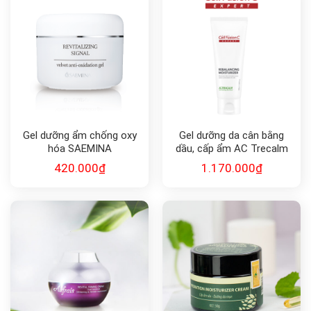
Gel dưỡng ẩm chống oxy
Gel dưỡng da cân bằng
hóa SAEMINA
dầu, cấp ẩm AC Trecalm
REVITALIZING SIGNAL
Cell Fushion C
420.000
₫
1.170.000
₫