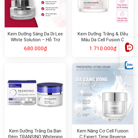
Kem Dưỡng Sáng Da Dr.Lee
Kem Dưỡng Trắng & Đều
White Solution – Hỗ Trợ
Màu Da Cell Fusion C
Mờ Thâm Nám, Tàn Nhang
Expert WhiteCure
680.000
₫
1.710.000
₫
(30g)
Vita.CEB12 Cream
Kem Dưỡng Trắng Da Ban
Kem Nâng Cơ Cell Fusion
Đêm TRANSINO Whitening
C Expert Time Reverse