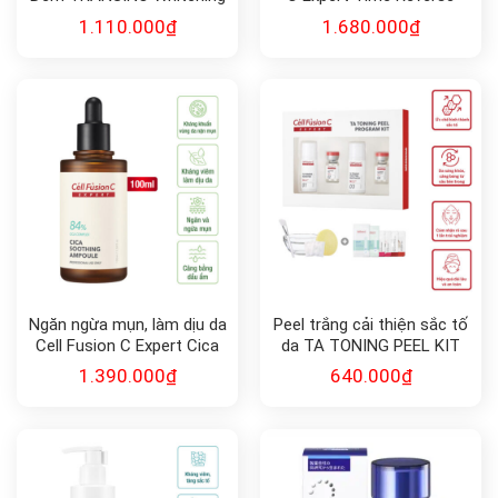
Repair Cream EX 35g
Lifting Cream (50ml)
1.110.000
₫
1.680.000
₫
Ngăn ngừa mụn, làm dịu da
Peel trắng cải thiện sắc tố
Cell Fusion C Expert Cica
da TA TONING PEEL KIT
Soothing Ampoule
Cell Fushion C Expert
1.390.000
₫
640.000
₫