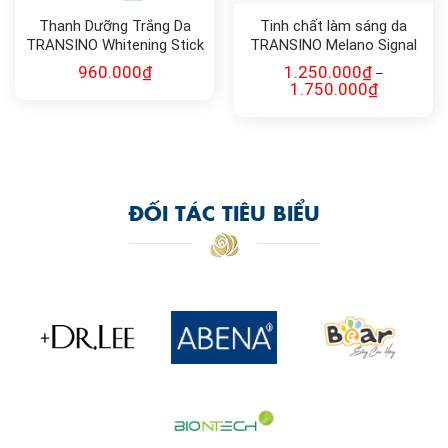
Thanh Dưỡng Trắng Da
Tinh chất làm sáng da
TRANSINO Whitening Stick
TRANSINO Melano Signal
10g
Essence
960.000
₫
1.250.000
₫
–
1.750.000
₫
ĐỐI TÁC TIÊU BIỂU