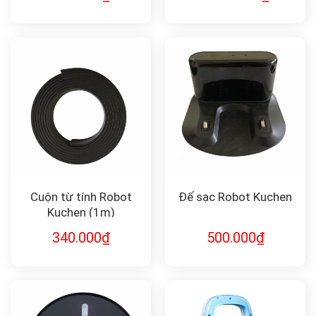
HYDRO11
Cuộn từ tính Robot
Đế sạc Robot Kuchen
Kuchen (1m)
340.000
₫
500.000
₫