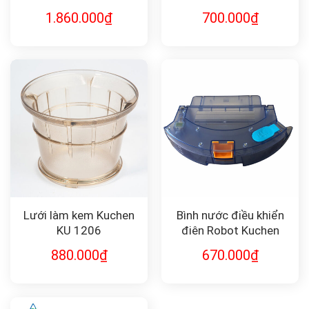
PH-20) – Giải Pháp Cho
1.860.000
₫
700.000
₫
Nước Axit
Lưới làm kem Kuchen
Bình nước điều khiển
KU 1206
điện Robot Kuchen
880.000
₫
670.000
₫