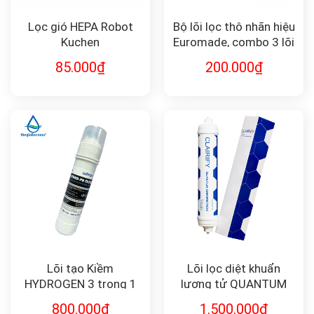
Lọc gió HEPA Robot
Bộ lõi lọc thô nhãn hiệu
Kuchen
Euromade, combo 3 lõi
F-Combo1-2-3
85.000
₫
200.000
₫
Lõi tạo Kiềm
Lõi lọc diệt khuẩn
HYDROGEN 3 trong 1
lượng tử QUANTUM
(HYDRO-PH FILTER) FK-
DISINFECTION F-QD10
800.000
₫
1.500.000
₫