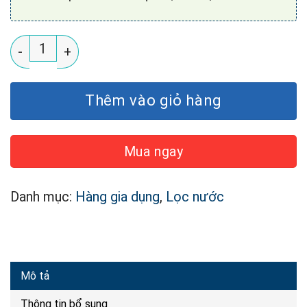
Bộ Lọc Tổng Cao Cấp USTOPWATER Delux-AS-QD (Diệ
Thêm vào giỏ hàng
Mua ngay
Danh mục:
Hàng gia dụng
,
Lọc nước
Mô tả
Thông tin bổ sung