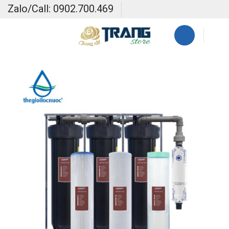
Skip
Zalo/Call: 0902.700.469
to
content