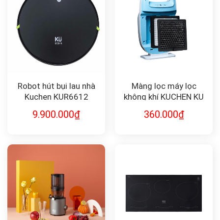
Robot hút bụi lau nhà
Màng lọc máy lọc
Kuchen KUR6612
không khí KUCHEN KU
K18A
9.900.000
₫
360.000
₫