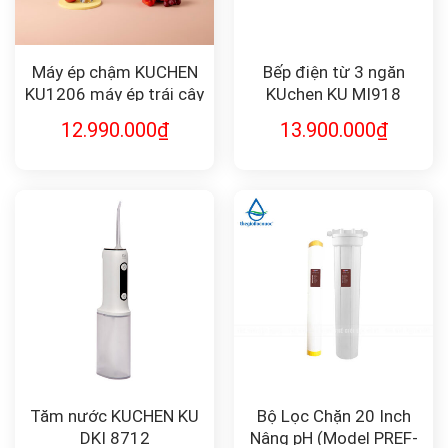
Máy ép chậm KUCHEN
Bếp điện từ 3 ngăn
KU1206 máy ép trái cây
KUchen KU MI918
12.990.000
₫
13.900.000
₫
Tăm nước KUCHEN KU
Bộ Lọc Chặn 20 Inch
DKI 8712
Nâng pH (Model PREF-