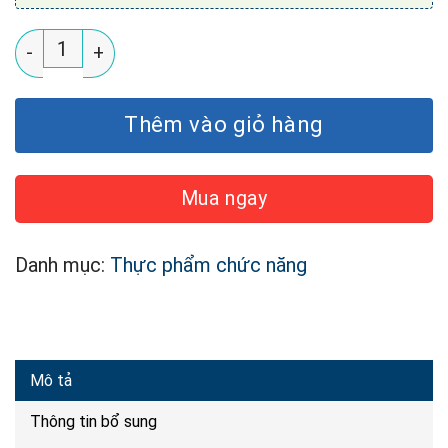
Viên Uống Thơm Cơ Thể VenusRoses Body And Breat
Thêm vào giỏ hàng
Mua ngay
Danh mục:
Thực phẩm chức năng
Mô tả
Thông tin bổ sung