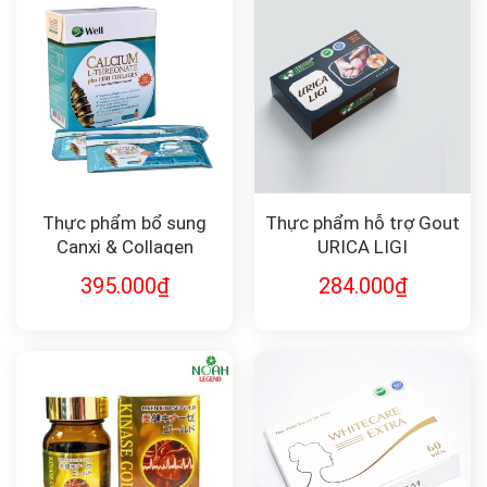
Thực phẩm bổ sung
Thực phẩm hỗ trợ Gout
Canxi & Collagen
URICA LIGI
Calcium L–Threonate
395.000
₫
284.000
₫
Plus Fish Collagen and
Acerola Cherry Extract
Pineapple Flavour