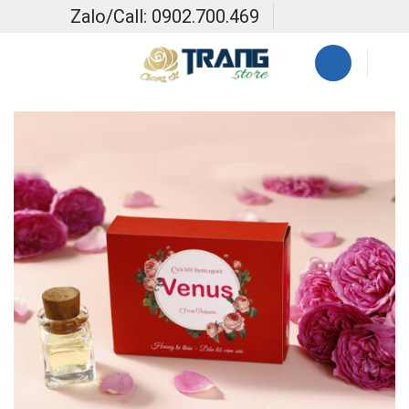
Skip
Zalo/Call: 0902.700.469
to
content