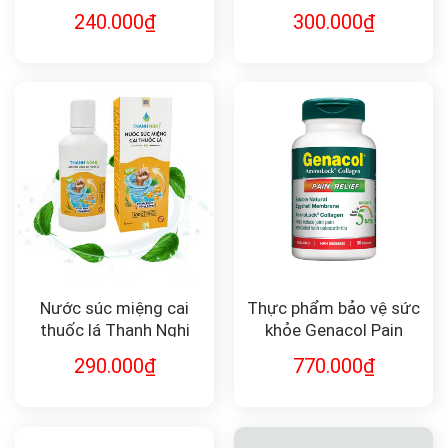
ĐƯỜNG
xơ và lợi khuẩn
240.000
₫
300.000
₫
Nước súc miệng cai
Thực phẩm bảo vệ sức
thuốc lá Thanh Nghị
khỏe Genacol Pain
Relief giảm đau khớp
290.000
₫
770.000
₫
(90 viên)