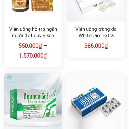
Viên uống hỗ trợ ngăn
Viên uống trắng da
ngừa đột quỵ Biken
WhiteCare Extra
Kinase Gold Noah
550.000
₫
–
386.000
₫
Legend
1.570.000
₫