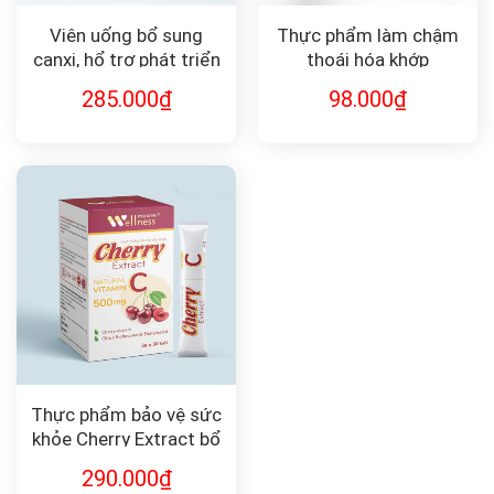
Viên uống bổ sung
Thực phẩm làm chậm
canxi, hổ trợ phát triển
thoái hóa khớp
chiều cao, giảm đau
Glucosamine 500
285.000
₫
98.000
₫
xương khớp Aquacalsof
Thực phẩm bảo vệ sức
khỏe Cherry Extract bổ
sung Vitamin C
290.000
₫