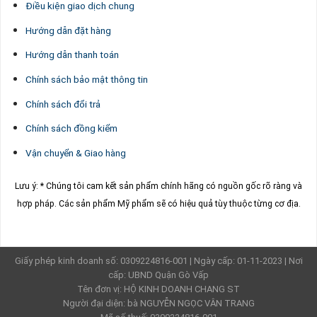
Điều kiện giao dịch chung
Hướng dẫn đặt hàng
Hướng dẫn thanh toán
Chính sách bảo mật thông tin
Chính sách đổi trả
Chính sách đồng kiểm
Vận chuyển & Giao hàng
Lưu ý: * Chúng tôi cam kết sản phẩm chính hãng có nguồn gốc rõ ràng và
hợp pháp.
Các sản phẩm Mỹ phẩm sẽ có hiệu quả tùy thuộc từng cơ địa.
Giấy phép kinh doanh số: 0309224816-001 | Ngày cấp: 01-11-2023 | Nơi
cấp: UBND Quận Gò Vấp
Tên đơn vị: HỘ KINH DOANH CHANG ST
Người đại diện: bà NGUYỄN NGỌC VÂN TRANG