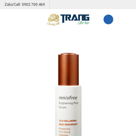
Skip
Zalo/Call: 0902.700.469
to
content