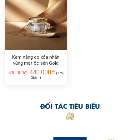
Kem nâng cơ xóa nhăn
vùng mắt ốc sên Gold
Snail Lift Action Eye
440.000
₫
530.000
₫
(17%
Cream 30ml
Giảm)
ĐỐI TÁC TIÊU BIỂU