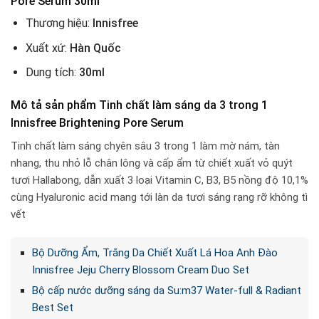
Pore Serum 30ml
Thương hiệu:
Innisfree
Xuất xứ:
Hàn Quốc
Dung tích:
30ml
Mô tả sản phẩm Tinh chất làm sáng da 3 trong 1
Innisfree Brightening Pore Serum
Tinh chất làm sáng chyên sâu 3 trong 1 làm mờ nám, tàn
nhang, thu nhỏ lỗ chân lông và cấp ẩm từ chiết xuất vỏ quýt
tươi Hallabong, dẫn xuất 3 loại Vitamin C, B3, B5 nồng độ 10,1%
cùng Hyaluronic acid mang tới làn da tươi sáng rạng rỡ không tì
vết
Bộ Dưỡng Ẩm, Trắng Da Chiết Xuất Lá Hoa Anh Đào
Innisfree Jeju Cherry Blossom Cream Duo Set
Bộ cấp nước dưỡng sáng da Su:m37 Water-full & Radiant
Best Set