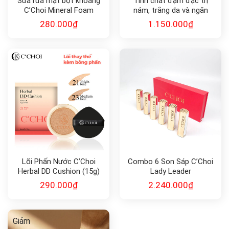
Sữa rửa mặt bọt khoáng
Tinh chất đậm đặc trị
C’Choi Mineral Foam
nám, trắng da và ngăn
Cleanser
ngừa lão hóa Gold Snail
280.000
₫
1.150.000
₫
Essence 45ml
Lõi Phấn Nước C’Choi
Combo 6 Son Sáp C’Choi
Herbal DD Cushion (15g)
Lady Leader
SPF 50
290.000
₫
2.240.000
₫
Giảm