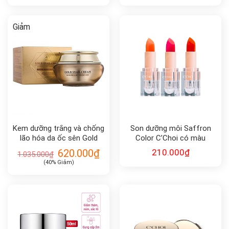
Giảm
Kem dưỡng trắng và chống
Son dưỡng môi Saffron
lão hóa da ốc sên Gold
Color C’Choi có màu
Energy Snail Synergy Gold
620.000
₫
210.000
₫
1.035.000
₫
Snail Cream 50ml
(40% Giảm)