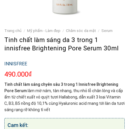
Trang chủ
/
Mỹ phẩm - Làm đẹp
/
Chăm sóc da mặt
/
Serum
Tinh chất làm sáng da 3 trong 1
innisfree Brightening Pore Serum 30ml
INNISFREE
490.000
₫
Tinh chất làm sáng chyên sâu 3 trong 1 Innisfree Brightening
Pore Serum
làm mờ nám, tàn nhang, thu nhỏ lỗ chân lông và cấp
ẩm từ chiết xuất vỏ quýt tươi Hallabong, dẫn xuất 3 loại Vitamin
C, B3, B5 nồng độ 10,1% cùng Hyaluronic acid mang tới làn da tươi
sáng rạng rỡ không tì vết
Cam kết: