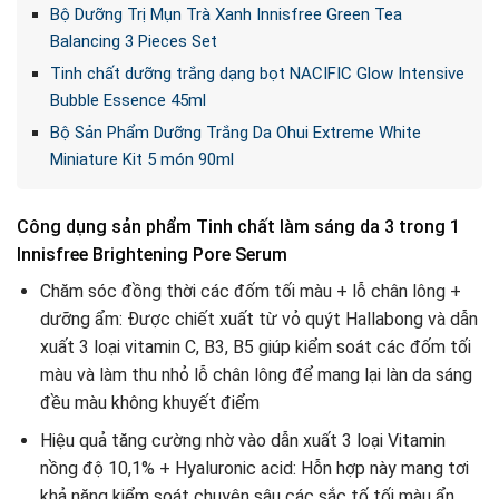
Bộ Dưỡng Trị Mụn Trà Xanh Innisfree Green Tea
Balancing 3 Pieces Set
Tinh chất dưỡng trắng dạng bọt NACIFIC Glow Intensive
Bubble Essence 45ml
Bộ Sản Phẩm Dưỡng Trắng Da Ohui Extreme White
Miniature Kit 5 món 90ml
Công dụng sản phẩm Tinh chất làm sáng da 3 trong 1
Innisfree Brightening Pore Serum
Chăm sóc đồng thời các đốm tối màu + lỗ chân lông +
dưỡng ẩm: Được chiết xuất từ vỏ quýt Hallabong và dẫn
xuất 3 loại vitamin C, B3, B5 giúp kiểm soát các đốm tối
màu và làm thu nhỏ lỗ chân lông để mang lại làn da sáng
đều màu không khuyết điểm
Hiệu quả tăng cường nhờ vào dẫn xuất 3 loại Vitamin
nồng độ 10,1% + Hyaluronic acid: Hỗn hợp này mang tơi
khả năng kiểm soát chuyên sâu các sắc tố tối màu ẩn