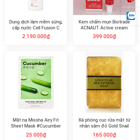
Dung dịch làm mềm sừng,
Kem chấm mụn Biotrade
cấp nước Cell Fusion C
ACNAUT Active cream
Expert TA TONING
15ml
2.190.000
₫
399.000
₫
BOOSTER
Mặt nạ Missha Airy Fit
Xà phòng cục rửa mặt từ
Sheet Mask #Cucumber
nhân sâm đỏ Gold Snail
19gr
Red Ginseng Soap 90g
25.000
₫
165.000
₫