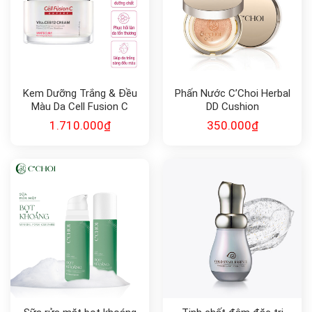
Kem Dưỡng Trắng & Đều
Phấn Nước C’Choi Herbal
Màu Da Cell Fusion C
DD Cushion
Expert WhiteCure
1.710.000
₫
350.000
₫
Vita.CEB12 Cream