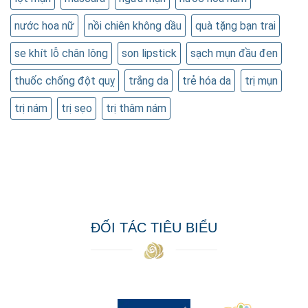
nước hoa nữ
nồi chiên không dầu
quà tặng bạn trai
se khít lỗ chân lông
son lipstick
sạch mụn đầu đen
thuốc chống đột quỵ
trắng da
trẻ hóa da
trị mụn
trị nám
trị sẹo
trị thâm nám
ĐỐI TÁC TIÊU BIỂU