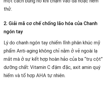
một cách bùng nổ khi chạm vào da hoặc nếm
thử.
2. Giải mã cơ chế chống lão hóa của Chanh
ngón tay
Lý do chanh ngón tay chiếm lĩnh phân khúc mỹ
phẩm Anti-aging không chỉ nằm ở vẻ ngoài lạ
mắt mà ở sự kết hợp hoàn hảo của ba “trụ cột”
dưỡng chất: Vitamin C đậm đặc, axit amin quý
hiếm và tổ hợp AHA tự nhiên.