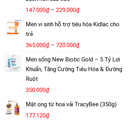
147.000
₫
–
229.000
₫
Men vi sinh hỗ trợ tiêu hóa Kidlac cho
trẻ
365.000
₫
–
720.000
₫
Men sống New Biotic Gold – 5 Tỷ Lợi
Khuẩn, Tăng Cường Tiêu Hóa & Đường
Ruột
350.000
₫
Mật ong từ hoa vải TracyBee (350g)
177.120
₫