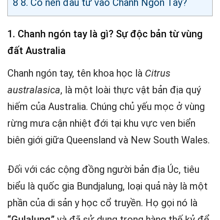
8
8. Có nên đầu tư vào Chanh Ngón Tay?
1. Chanh ngón tay là gì? Sự độc bản từ vùng
đất Australia
Chanh ngón tay, tên khoa học là
Citrus
australasica
, là một loài thực vật bản địa quý
hiếm của Australia. Chúng chủ yếu mọc ở vùng
rừng mưa cận nhiệt đới tại khu vực ven biển
biên giới giữa Queensland và New South Wales.
Đối với các cộng đồng người bản địa Úc, tiêu
biểu là quốc gia Bundjalung, loại quả này là một
phần của di sản y học cổ truyền. Họ gọi nó là
“Gulalung”
và đã sử dụng trong hàng thế kỷ để