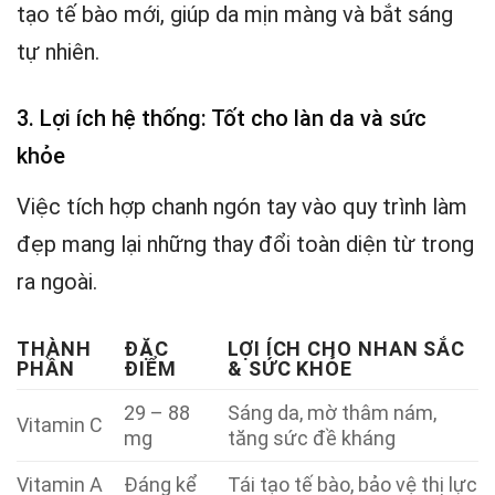
tạo tế bào mới, giúp da mịn màng và bắt sáng
tự nhiên.
3. Lợi ích hệ thống: Tốt cho làn da và sức
khỏe
Việc tích hợp chanh ngón tay vào quy trình làm
đẹp mang lại những thay đổi toàn diện từ trong
ra ngoài.
THÀNH
ĐẶC
LỢI ÍCH CHO NHAN SẮC
PHẦN
ĐIỂM
& SỨC KHỎE
29 – 88
Sáng da, mờ thâm nám,
Vitamin C
mg
tăng sức đề kháng
Vitamin A
Đáng kể
Tái tạo tế bào, bảo vệ thị lực