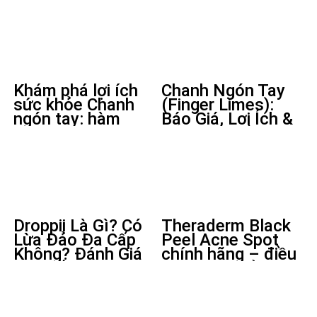
Khám phá lợi ích
Chanh Ngón Tay
sức khỏe Chanh
(Finger Limes):
ngón tay: hàm
Báo Giá, Lợi Ích &
lượng Vitamin,
Kỹ Thuật Trồng
Chất chống oxy
hóa & Giá trị ẩm
thực
Droppii Là Gì? Có
Theraderm Black
Lừa Đảo Đa Cấp
Peel Acne Spot
Không? Đánh Giá
chính hãng – điều
Chi Tiết 2026
trị mụn chuẩn y
khoa Hàn quốc