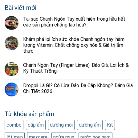
Bài viết mới
Tại sao Chanh Ngón Tay xuất hiện trong hầu hết
các sản phẩm chống lão hóa?
Khám phá lợi ích sức khỏe Chanh ngón tay: hàm
lượng Vitamin, Chất chống oxy hóa & Giá trị ẩm
thực
Chanh Ngón Tay (Finger Limes): Báo Giá, Lợi Ích &
Kỹ Thuật Trồng
Droppii Là Gì? Có Lừa Đảo Đa Cấp Không? Đánh Giá
Chi Tiết 2026
Từ khóa sản phẩm
combo
cấp ẩm
dưỡng môi
dưỡng ẩm
Kit
lột mụn
mascara
ngừa mụn
nước hoa nam