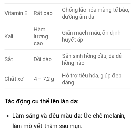
Chống lão hóa màng tế bào,
Vitamin E
Rất cao
dưỡng ẩm da
Hàm
Giãn mạch máu, ổn định
Kali
lượng
huyết áp
cao
Sản sinh hồng cầu, da dẻ
Sắt
Dồi dào
hồng hào
Hỗ trợ tiêu hóa, giúp đẹp
Chất xơ
4 – 7,2 g
dáng
Tác động cụ thể lên làn da:
Làm sáng và đều màu da:
Ức chế melanin,
làm mờ vết thâm sau mụn.