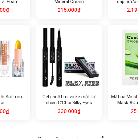
eral Foam
Mineral Cream
cấp nước 
ser
Expert TA T
000
₫
215.000
₫
2.19
ôi Saffron
Gel chuốt mi và kẻ mắt tự
Mặt nạ Missh
oi
nhiên C’Choi Silky Eyes
Mask #Cu
Mascara & Eyeliner
000
₫
330.000
₫
25