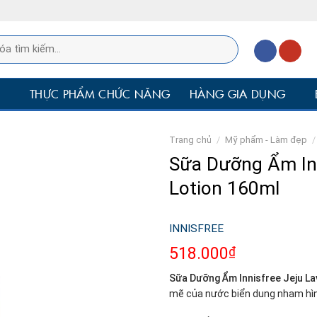
P
THỰC PHẨM CHỨC NĂNG
HÀNG GIA DỤNG
Trang chủ
/
Mỹ phẩm - Làm đẹp
/
Sữa Dưỡng Ẩm Inn
Lotion 160ml
INNISFREE
518.000
₫
Sữa Dưỡng Ẩm Innisfree Jeju L
mẽ của nước biển dung nham hình 