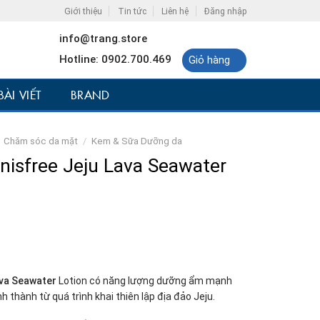
Giới thiệu
Tin tức
Liên hệ
Đăng nhập
info@trang.store
Hotline: 0902.700.469
Giỏ hàng
BÀI VIẾT
BRAND
Chăm sóc da mặt
/
Kem & Sữa Dưỡng da
isfree Jeju Lava Seawater
ava Seawater
Lotion có năng lượng dưỡng ẩm mạnh
thành từ quá trình khai thiên lập địa đảo Jeju.