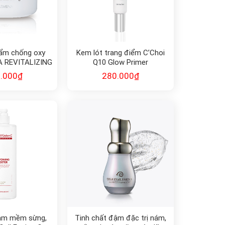
 ẩm chống oxy
Kem lót trang điểm C’Choi
A REVITALIZING
Q10 Glow Primer
GNAL
.000
₫
280.000
₫
làm mềm sừng,
Tinh chất đậm đặc trị nám,