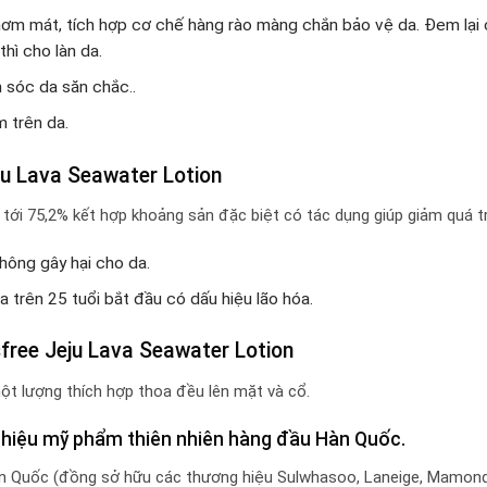
ơm mát, tích hợp cơ chế hàng rào màng chắn bảo vệ da. Đem lại c
hì cho làn da.
 sóc da săn chắc..
 trên da.
u Lava Seawater Lotion
ới 75,2% kết hợp khoảng sản đặc biệt có tác dụng giúp giảm quá tr
hông gây hại cho da.
da trên 25 tuổi bắt đầu có dấu hiệu lão hóa.
ree Jeju Lava Seawater Lotion
ột lượng thích hợp thoa đều lên mặt và cổ.
 hiệu mỹ phẩm thiên nhiên hàng đầu Hàn Quốc.
n Quốc (đồng sở hữu các thương hiệu Sulwhasoo, Laneige, Mamond