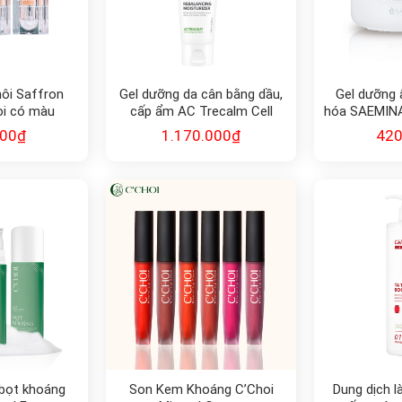
ôi Saffron
Gel dưỡng da cân bằng dầu,
Gel dưỡng
oi có màu
cấp ẩm AC Trecalm Cell
hóa SAEMIN
Fushion C
SI
000
₫
1.170.000
₫
420
bọt khoáng
Son Kem Khoáng C’Choi
Dung dịch 