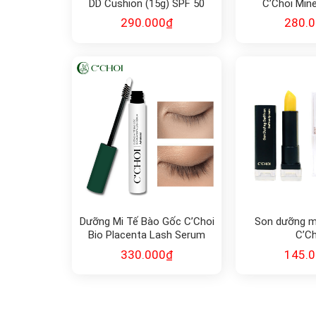
DD Cushion (15g) SPF 50
C’Choi Min
Clean
290.000
₫
280.
Dưỡng Mi Tế Bào Gốc C’Choi
Son dưỡng m
Bio Placenta Lash Serum
C’Ch
330.000
₫
145.