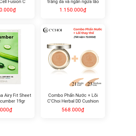
Cell Fusion C
trắng da và ngăn ngừa lão
ONING BOOSTER
hóa Gold Snail Essence 45ml
0.000
₫
1.150.000
₫
a Airy Fit Sheet
Combo Phấn Nước + Lõi
cumber 19gr
C’Choi Herbal DD Cushion
.000
₫
568.000
₫