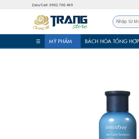
Skip
Zalo/Call: 0902.700.469
to
content
☰
MỸ PHẨM
BÁCH HÓA TỔNG HỢ