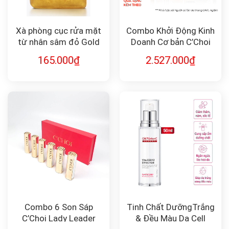
Xà phòng cục rửa mặt
Combo Khởi Động Kinh
từ nhân sâm đỏ Gold
Doanh Cơ bản C’Choi
Snail Red Ginseng Soap
165.000
₫
2.527.000
₫
90g
Combo 6 Son Sáp
Tinh Chất DưỡngTrắng
C’Choi Lady Leader
& Đều Màu Da Cell