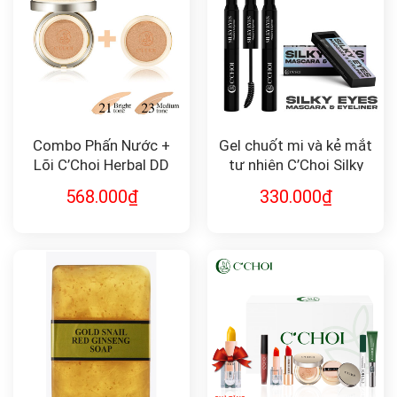
Combo Phấn Nước +
Gel chuốt mi và kẻ mắt
Lõi C’Choi Herbal DD
tự nhiên C’Choi Silky
Cushion
Eyes Mascara &
568.000
₫
330.000
₫
Eyeliner