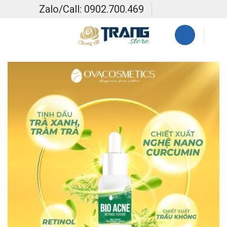
Skip
Zalo/Call: 0902.700.469
to
content