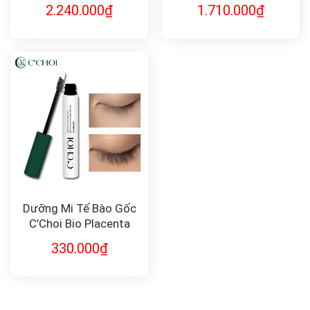
Fusion C Expert
2.240.000
₫
1.710.000
₫
WhiteCure Vta.CEB12
Effector
Dưỡng Mi Tế Bào Gốc
C’Choi Bio Placenta
Lash Serum
330.000
₫