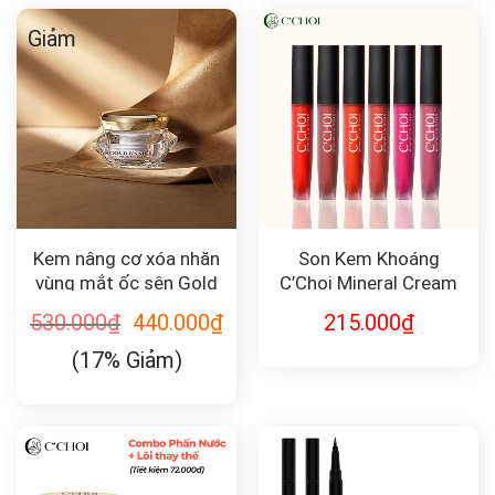
Giảm
Kem nâng cơ xóa nhăn
Son Kem Khoáng
vùng mắt ốc sên Gold
C’Choi Mineral Cream
Snail Lift Action Eye
530.000
₫
440.000
₫
215.000
₫
Cream 30ml
(17% Giảm)