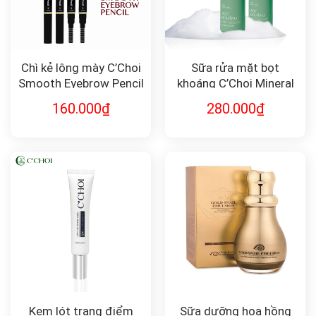
Chì kẻ lông mày C’Choi
Sữa rửa mặt bọt
Smooth Eyebrow Pencil
khoáng C’Choi Mineral
Foam Cleanser
160.000
₫
280.000
₫
Kem lót trang điểm
Sữa dưỡng hoa hồng