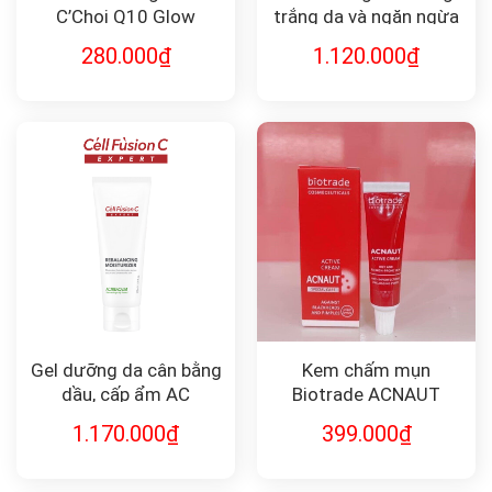
C’Choi Q10 Glow
trắng da và ngăn ngừa
Primer
lão hóa Gold Snail
280.000
₫
1.120.000
₫
Emulsion Energy 130ml
Gel dưỡng da cân bằng
Kem chấm mụn
dầu, cấp ẩm AC
Biotrade ACNAUT
Trecalm Cell Fushion C
Active cream 15ml
1.170.000
₫
399.000
₫