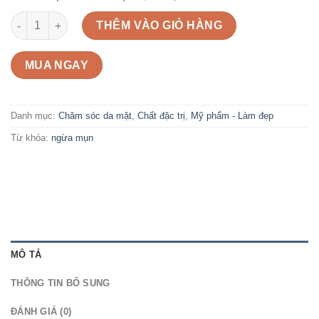
Gel giảm mụn thâm, sẹo mụn & cải thiện da dầu mụn Neothera
THÊM VÀO GIỎ HÀNG
MUA NGAY
Danh mục:
Chăm sóc da mặt
,
Chất đặc trị
,
Mỹ phẩm - Làm đẹp
Từ khóa:
ngừa mụn
MÔ TẢ
THÔNG TIN BỔ SUNG
ĐÁNH GIÁ (0)