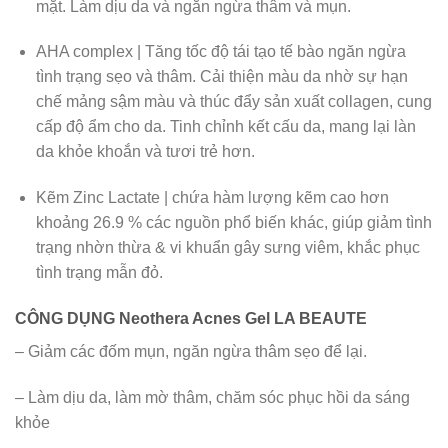
mặt. Làm dịu da và ngăn ngừa thâm và mụn.
AHA complex | Tăng tốc độ tái tạo tế bào ngăn ngừa
tình trạng sẹo và thâm. Cải thiện màu da nhờ sự hạn
chế mảng sậm màu và thúc đẩy sản xuất collagen, cung
cấp độ ẩm cho da. Tinh chỉnh kết cấu da, mang lại làn
da khỏe khoắn và tươi trẻ hơn.
Kẽm Zinc Lactate | chứa hàm lượng kẽm cao hơn
khoảng 26.9 % các nguồn phổ biến khác, giúp giảm tình
trạng nhờn thừa & vi khuẩn gây sưng viêm, khắc phục
tình trạng mẫn đỏ.
CÔNG DỤNG Neothera Acnes Gel LA BEAUTE
– Giảm các đốm mụn, ngăn ngừa thâm sẹo để lại.
– Làm dịu da, làm mờ thâm, chăm sóc phục hồi da sáng
khỏe