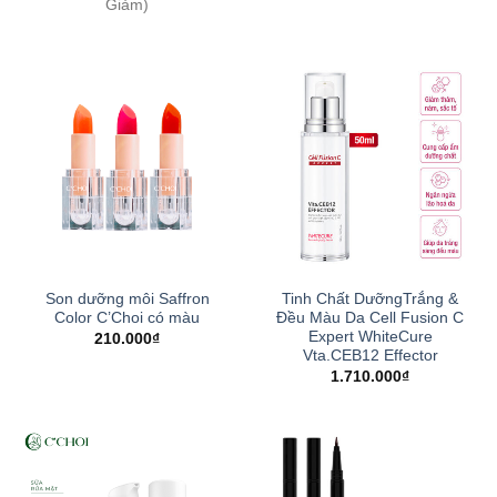
Giảm)
Son dưỡng môi Saffron
Tinh Chất DưỡngTrắng &
Color C’Choi có màu
Đều Màu Da Cell Fusion C
Expert WhiteCure
210.000
₫
Vta.CEB12 Effector
1.710.000
₫