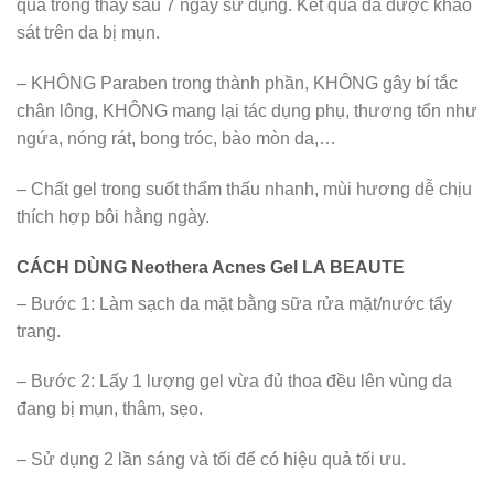
quả trông thấy sau 7 ngày sử dụng. Kết quả đã được khảo
sát trên da bị mụn.
– KHÔNG Paraben trong thành phần, KHÔNG gây bí tắc
chân lông, KHÔNG mang lại tác dụng phụ, thương tổn như
ngứa, nóng rát, bong tróc, bào mòn da,…
– Chất gel trong suốt thẩm thấu nhanh, mùi hương dễ chịu
thích hợp bôi hằng ngày.
CÁCH DÙNG Neothera Acnes Gel LA BEAUTE
– Bước 1: Làm sạch da mặt bằng sữa rửa mặt/nước tẩy
trang.
– Bước 2: Lấy 1 lượng gel vừa đủ thoa đều lên vùng da
đang bị mụn, thâm, sẹo.
– Sử dụng 2 lần sáng và tối để có hiệu quả tối ưu.