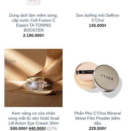
Dung dịch làm mềm sừng,
Son dưỡng môi Saffron
cấp nước Cell Fusion C
C’Choi
Expert TA TONING
145.000
₫
BOOSTER
2.190.000
₫
Giảm
Kem nâng cơ xóa nhăn
Phấn Phủ C’Choi Mineral
vùng mắt ốc sên Gold Snail
Velvet Film Powder kiềm
Lift Action Eye Cream 30ml
dầu
530.000
₫
440.000
₫
(17%
229.000
₫