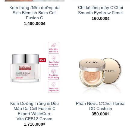
Kem trang điểm dưỡng da
Chì kẻ lông mày C’Choi
Skin Blemish Balm Cell
Smooth Eyebrow Pencil
Fusion C
160.000
₫
1.480.000
₫
Kem Dưỡng Trắng & Đều
Phấn Nước C’Choi Herbal
Màu Da Cell Fusion C
DD Cushion
Expert WhiteCure
350.000
₫
Vita.CEB12 Cream
1.710.000
₫