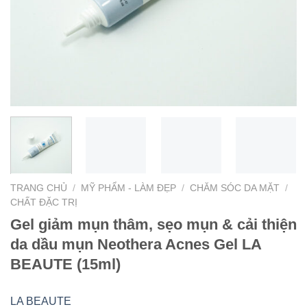
TRANG CHỦ
/
MỸ PHẨM - LÀM ĐẸP
/
CHĂM SÓC DA MẶT
/
CHẤT ĐẶC TRỊ
Gel giảm mụn thâm, sẹo mụn & cải thiện
da dầu mụn Neothera Acnes Gel LA
BEAUTE (15ml)
LA BEAUTE