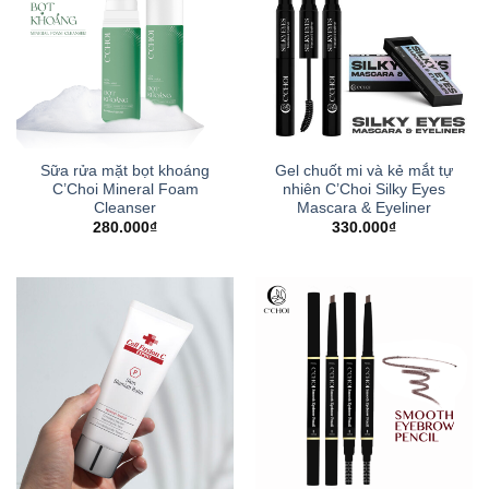
Sữa rửa mặt bọt khoáng
Gel chuốt mi và kẻ mắt tự
C’Choi Mineral Foam
nhiên C’Choi Silky Eyes
Cleanser
Mascara & Eyeliner
280.000
₫
330.000
₫