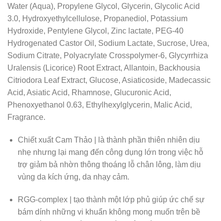
Water (Aqua), Propylene Glycol, Glycerin, Glycolic Acid
3.0, Hydroxyethylcellulose, Propanediol, Potassium
Hydroxide, Pentylene Glycol, Zinc lactate, PEG-40
Hydrogenated Castor Oil, Sodium Lactate, Sucrose, Urea,
Sodium Citrate, Polyacrylate Crosspolymer-6, Glycyrrhiza
Uralensis (Licorice) Root Extract, Allantoin, Backhousia
Citriodora Leaf Extract, Glucose, Asiaticoside, Madecassic
Acid, Asiatic Acid, Rhamnose, Glucuronic Acid,
Phenoxyethanol 0.63, Ethylhexylglycerin, Malic Acid,
Fragrance.
Chiết xuất Cam Thảo | là thành phần thiên nhiên dịu
nhẹ nhưng lại mang đến công dụng lớn trong việc hỗ
trợ giảm bả nhờn thông thoáng lỗ chân lông, làm dịu
vùng da kích ứng, da nhạy cảm.
RGG-complex | tạo thành một lớp phủ giúp ức chế sự
bám dính những vi khuẩn không mong muốn trên bề