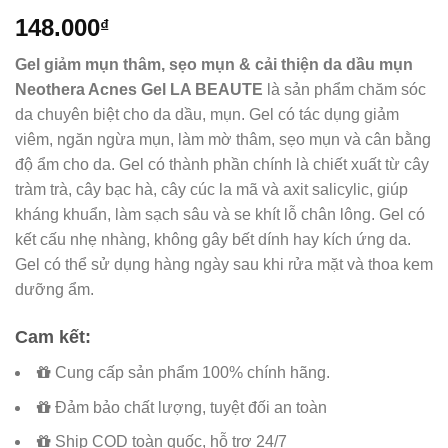
148.000
₫
Gel giảm mụn thâm, sẹo mụn & cải thiện da dầu mụn
Neothera Acnes Gel LA BEAUTE
là sản phẩm chăm sóc
da chuyên biệt cho da dầu, mụn. Gel có tác dụng giảm
viêm, ngăn ngừa mụn, làm mờ thâm, sẹo mụn và cân bằng
độ ẩm cho da. Gel có thành phần chính là chiết xuất từ cây
tràm trà, cây bạc hà, cây cúc la mã và axit salicylic, giúp
kháng khuẩn, làm sạch sâu và se khít lỗ chân lông. Gel có
kết cấu nhẹ nhàng, không gây bết dính hay kích ứng da.
Gel có thể sử dụng hàng ngày sau khi rửa mặt và thoa kem
dưỡng ẩm.
Cam kết:
Cung cấp sản phẩm 100% chính hãng.
Đảm bảo chất lượng, tuyệt đối an toàn
Ship COD toàn quốc, hỗ trợ 24/7