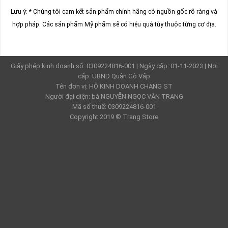
Vận chuyển & Giao hàng
Lưu ý: * Chúng tôi cam kết sản phẩm chính hãng có nguồn gốc rõ ràng và
hợp pháp.
Các sản phẩm Mỹ phẩm sẽ có hiệu quả tùy thuộc từng cơ địa.
Giấy phép kinh doanh số: 0309224816-001 | Ngày cấp: 01-11-2023 | Nơi
cấp: UBND Quận Gò Vấp
Tên đơn vị: HỘ KINH DOANH CHANG ST
Người đại diện: bà NGUYỄN NGỌC VÂN TRANG
Mã số thuế: 0309224816-001
Copyright 2019 ©
Trang Store