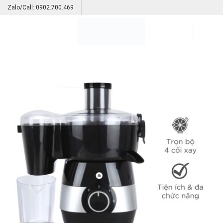
Skip
Zalo/Call: 0902.700.469
to
content