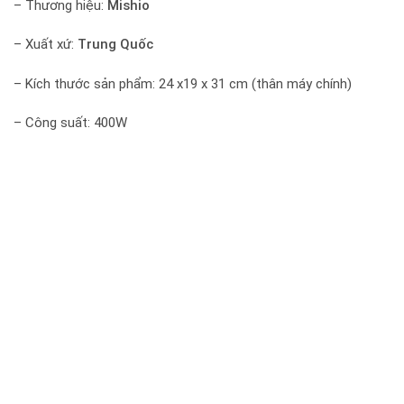
– Tên sản phẩm:
Máy xay ép đa năng MK323
– Thương hiệu:
Mishio
– Xuất xứ:
Trung Quốc
– Kích thước sản phẩm: 24 x19 x 31 cm (thân máy chính)
– Công suất: 400W