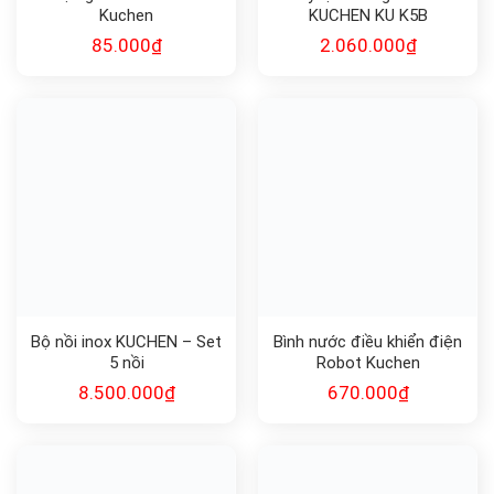
Lọc gió HEPA Robot
Máy lọc không khí ô tô
Kuchen
KUCHEN KU K5B
85.000
₫
2.060.000
₫
Bộ nồi inox KUCHEN – Set
Bình nước điều khiển điện
5 nồi
Robot Kuchen
8.500.000
₫
670.000
₫