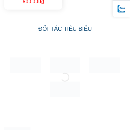
Lõi tạo Kiềm HYDROGEN 3
trong 1 (HYDRO-PH
FILTER) FK-HYDRO11
800.000
₫
ĐỐI TÁC TIÊU BIỂU