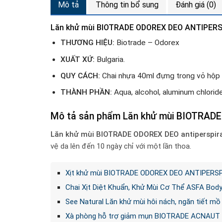
Mô tả
Thông tin bổ sung
Đánh giá (0)
Lăn khử mùi BIOTRADE ODOREX DEO ANTIPER
THƯƠNG HIỆU:
Biotrade – Odorex
XUẤT XỨ:
Bulgaria.
QUY CÁCH:
Chai nhựa 40ml đựng trong vỏ hộp 
THÀNH PHẦN:
Aqua, alcohol, aluminum chlorid
Mô tả sản phẩm Lăn khử mùi BIOTRAD
Lăn khử mùi BIOTRADE ODOREX DEO antiperspira
vệ da lên đến 10 ngày chỉ với một lần thoa.
Xịt khử mùi BIOTRADE ODOREX DEO ANTIPERS
Chai Xịt Diệt Khuẩn, Khử Mùi Cơ Thể ASFA Bod
See Natural Lăn khử mùi hôi nách, ngăn tiết mồ
Xà phòng hỗ trợ giảm mụn BIOTRADE ACNAUT