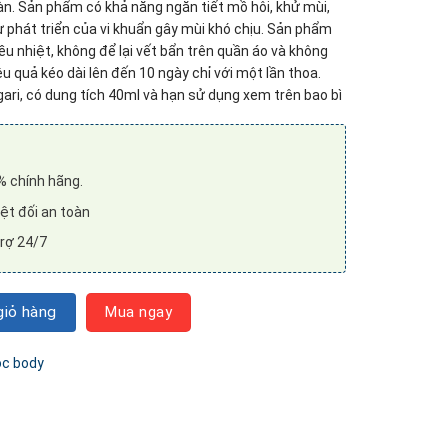
àn. Sản phẩm có khả năng ngăn tiết mồ hôi, khử mùi,
 phát triển của vi khuẩn gây mùi khó chịu. Sản phẩm
ều nhiệt, không để lại vết bẩn trên quần áo và không
u quả kéo dài lên đến 10 ngày chỉ với một lần thoa.
ari, có dung tích 40ml và hạn sử dụng xem trên bao bì
 chính hãng.
̣t đối an toàn
rợ 24/7
 DEO ANTIPERSPIRANT ROLL-ON số lượng
iỏ hàng
Mua ngay
c body