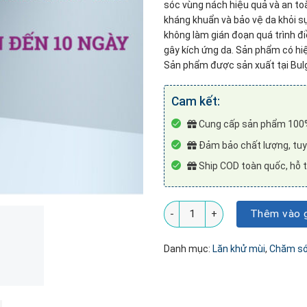
sóc vùng nách hiệu quả và an to
kháng khuẩn và bảo vệ da khỏi sự
không làm gián đoạn quá trình đi
gây kích ứng da. Sản phẩm có hiệ
Sản phẩm được sản xuất tại Bulg
Cam kết:
Cung cấp sản phẩm 100%
Đảm bảo chất lượng, tuyê
Ship COD toàn quốc, hỗ t
Lăn khử mùi BIOTRADE ODOREX
Thêm vào g
Danh mục:
Lăn khử mùi
,
Chăm só