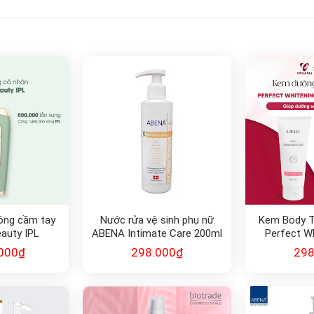
t lông cầm tay
Nước rửa vệ sinh phụ nữ
Kem Body T
uty IPL
ABENA Intimate Care 200ml
Perfect W
-OB-134
Crea
000
₫
298.000
₫
298