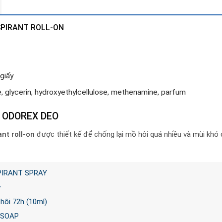
SPIRANT ROLL-ON
giấy
e, glycerin, hydroxyethylcellulose, methenamine, parfum
E ODOREX DEO
nt roll-on
được thiết kế để chống lại mồ hôi quá nhiều và mùi khó c
PIRANT SPRAY
y
 hôi 72h (10ml)
 SOAP