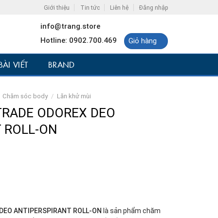
Giới thiệu
Tin tức
Liên hệ
Đăng nhập
info@trang.store
Hotline: 0902.700.469
Giỏ hàng
BÀI VIẾT
BRAND
Chăm sóc body
/
Lăn khử mùi
OTRADE ODOREX DEO
 ROLL-ON
 DEO ANTIPERSPIRANT ROLL-ON
là sản phẩm chăm