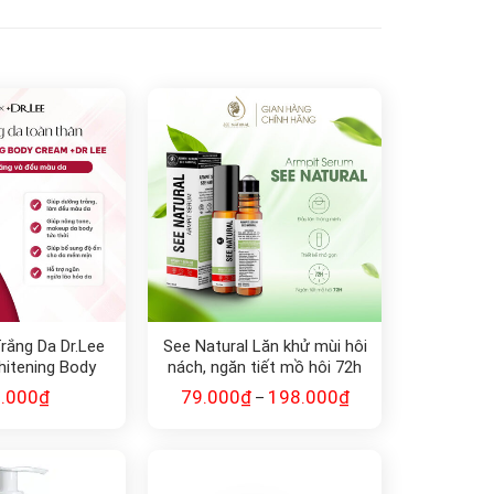
rắng Da Dr.Lee
See Natural Lăn khử mùi hôi
hitening Body
nách, ngăn tiết mồ hôi 72h
m (150g)
(10ml)
.000
₫
79.000
₫
198.000
₫
–