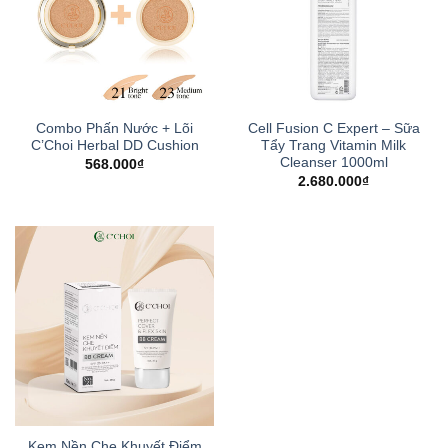
Combo Phấn Nước + Lõi
Cell Fusion C Expert – Sữa
C’Choi Herbal DD Cushion
Tẩy Trang Vitamin Milk
Cleanser 1000ml
568.000
₫
2.680.000
₫
Kem Nền Che Khuyết Điểm