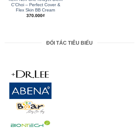
C’Choi – Perfect Cover &
Flex Skin BB Cream
370.000
₫
ĐỐI TÁC TIÊU BIỂU