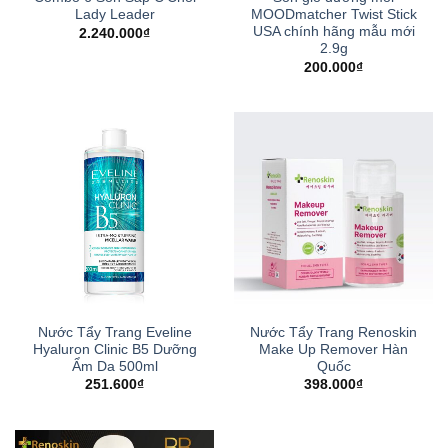
Lady Leader
MOODmatcher Twist Stick
USA chính hãng mẫu mới
2.240.000
₫
2.9g
200.000
₫
Nước Tẩy Trang Eveline
Nước Tẩy Trang Renoskin
Hyaluron Clinic B5 Dưỡng
Make Up Remover Hàn
Ẩm Da 500ml
Quốc
251.600
₫
398.000
₫