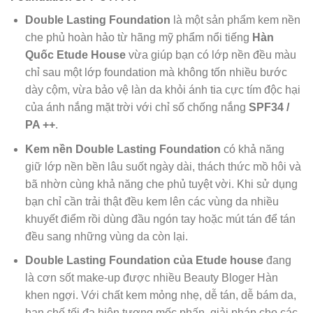
Double Lasting Foundation
là một sản phẩm kem nền
che phủ hoàn hảo từ hãng mỹ phẩm nổi tiếng
Hàn
Quốc Etude House
vừa giúp bạn có lớp nền đều màu
chỉ sau một lớp foundation mà không tốn nhiều bước
dày cộm, vừa bảo vệ làn da khỏi ánh tia cực tím độc hại
của ánh nắng mặt trời với chỉ số chống nắng
SPF34 /
PA ++
.
Kem nền Double Lasting Foundation
có khả năng
giữ lớp nền bền lâu suốt ngày dài, thách thức mồ hôi và
bã nhờn cùng khả năng che phủ tuyệt vời. Khi sử dụng
bạn chỉ cần trải thật đều kem lên các vùng da nhiều
khuyết điểm rồi dùng đầu ngón tay hoặc mút tán để tán
đều sang những vùng da còn lại.
Double Lasting Foundation của Etude house
đang
là cơn sốt make-up được nhiều Beauty Bloger Hàn
khen ngợi. Với chất kem mỏng nhẹ, dễ tán, dễ bám da,
hạn chế tối đa hiện tượng mốc phấn, giải pháp cho các