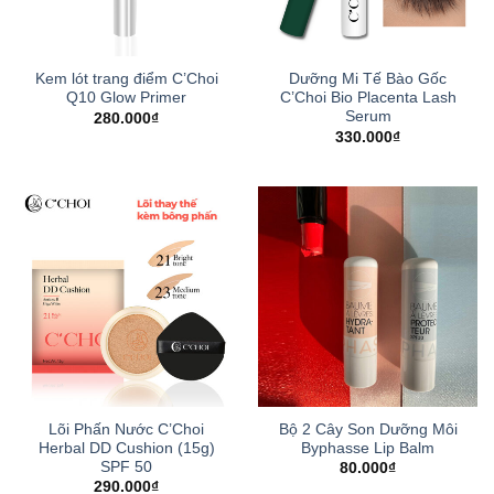
Kem lót trang điểm C’Choi
Dưỡng Mi Tế Bào Gốc
Q10 Glow Primer
C’Choi Bio Placenta Lash
Serum
280.000
₫
330.000
₫
Lõi Phấn Nước C’Choi
Bộ 2 Cây Son Dưỡng Môi
Herbal DD Cushion (15g)
Byphasse Lip Balm
SPF 50
80.000
₫
290.000
₫