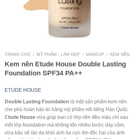
TRANG CHỦ
/
MỸ PHẨM - LÀM ĐẸP
/
MAKEUP
/
KEM NỀN
Kem nền Etude House Double Lasting
Foundation SPF34 PA++
ETUDE HOUSE
Double Lasting Foundation
là một sản phẩm kem nền
che phủ hoàn hảo từ hãng mỹ phẩm nổi tiếng Hàn Quốc
E
tude House
vừa giúp bạn có lớp nền đều màu chỉ sau
một lớp foundation mà không tốn nhiều bước dày cộm,
vừa bảo vệ làn da khỏi ánh tia cực tím độc hại của ánh