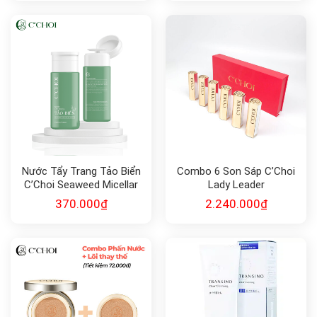
Nước Tẩy Trang Tảo Biển
Combo 6 Son Sáp C’Choi
C’Choi Seaweed Micellar
Lady Leader
Water
370.000
₫
2.240.000
₫