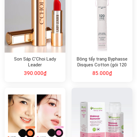
Son Sáp C’Choi Lady
Bông tẩy trang Byphasse
Leader
Disques Cotton (gói 120
miếng)
390.000
₫
85.000
₫