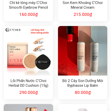
Chì kẻ lông mày C’Choi
Son Kem Khoáng C’Choi
Smooth Eyebrow Pencil
Mineral Cream
160.000
₫
215.000
₫
Lõi Phấn Nước C’Choi
Bộ 2 Cây Son Dưỡng Môi
Herbal DD Cushion (15g)
Byphasse Lip Balm
SPF 50
290.000
₫
80.000
₫