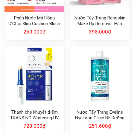
Phấn Nước Má Hồng
Nước Tẩy Trang Renoskin
C’Choi Slim Cushion Blush
Make Up Remover Hàn
Quốc
250.000
₫
398.000
₫
Thanh che khuyết điểm
Nước Tẩy Trang Eveline
TRANSINO Whitening UV
Hyaluron Clinic B5 Dưỡng
Concealer (2.5g) chống tia
Ẩm Da 500ml
720.000
₫
251.600
₫
UV và dưỡng trắng