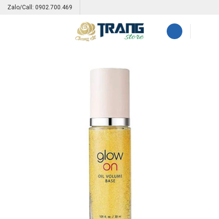
Skip
Zalo/Call: 0902.700.469
to
content