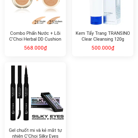
Combo Phấn Nước + Lõi
Kem Tẩy Trang TRANSINO
C’Choi Herbal DD Cushion
Clear Cleansing 120g
568.000
₫
500.000
₫
Gel chuốt mi và kẻ mắt tự
nhiên C’Choi Silky Eyes