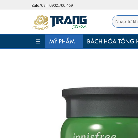
Skip
Zalo/Call: 0902.700.469
to
content
☰
MỸ PHẨM
BÁCH HÓA TỔNG 