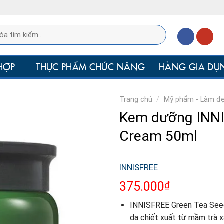
HỢP
THỰC PHẨM CHỨC NĂNG
HÀNG GIA DỤ
Trang chủ
/
Mỹ phẩm - Làm đ
Kem dưỡng INNI
Cream 50ml
INNISFREE
₫
375.000
INNISFREE Green Tea Seed
da chiết xuất từ mầm trà xa