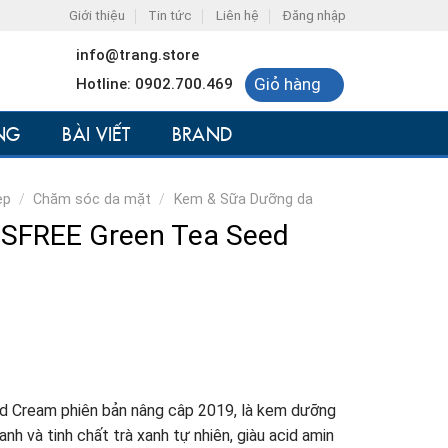
Giới thiệu
Tin tức
Liên hệ
Đăng nhập
info@trang.store
Giỏ hàng
Hotline: 0902.700.469
NG
BÀI VIẾT
BRAND
ẹp
/
Chăm sóc da mặt
/
Kem & Sữa Dưỡng da
SFREE Green Tea Seed
 Cream phiên bản nâng câp 2019, là kem dưỡng
nh và tinh chất trà xanh tự nhiên, giàu acid amin