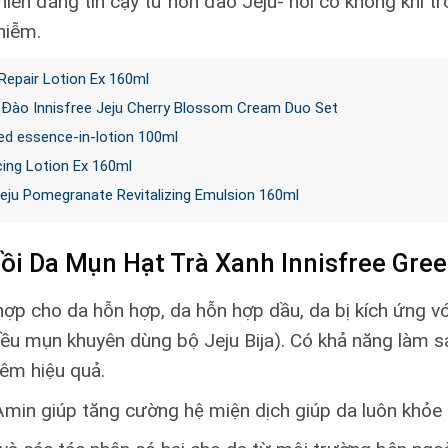
nhiên đáng tin cậy từ hòn đảo Jeju- nơi có không khí 
hiễm.
Repair Lotion Ex 160ml
Đào Innisfree Jeju Cherry Blossom Cream Duo Set
ed essence-in-lotion 100ml
ing Lotion Ex 160ml
Jeju Pomegranate Revitalizing Emulsion 160ml
i Da Mụn Hạt Trà Xanh Innisfree Gre
hợp cho da hỗn hợp, da hỗn hợp dầu, da bị kích ứng 
ều mụn khuyên dùng bộ Jeju Bija). Có khả năng làm sạc
êm hiệu quả.
 Amin giúp tăng cường hệ miện dịch giúp da luôn khỏe