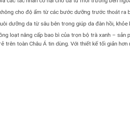
và các tác nhân có hại cho da từ môi trường bên ngoà
không cho độ ẩm từ các bước dưỡng trước thoát ra b
i dưỡng da từ sâu bên trong giúp da đàn hồi, khỏe k
ồng loạt nâng cấp bao bì của trọn bộ trà xanh – sả
 trên toàn Châu Á tin dùng. Với thiết kế tối giản hơ