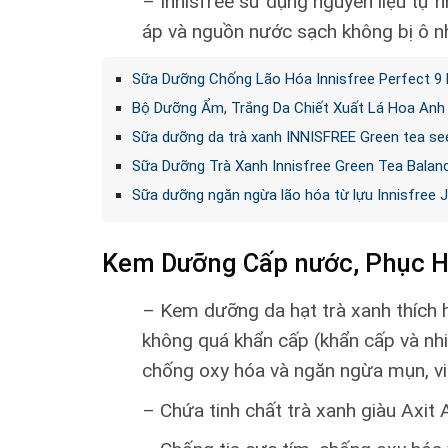
– Innisfree sử dụng nguyên liệu tự 
áp và nguồn nước sạch không bị ô n
Sữa Dưỡng Chống Lão Hóa Innisfree Perfect 9 
Bộ Dưỡng Ẩm, Trắng Da Chiết Xuất Lá Hoa Anh 
Sữa dưỡng da trà xanh INNISFREE Green tea se
Sữa Dưỡng Trà Xanh Innisfree Green Tea Balanc
Sữa dưỡng ngăn ngừa lão hóa từ lựu Innisfree 
Kem Dưỡng Cấp nước, Phục Hồ
– Kem dưỡng da hạt trà xanh thích 
không quá khẩn cấp (khẩn cấp và nhi
chống oxy hóa và ngăn ngừa mụn, vi
– Chứa tinh chất trà xanh giàu Axit