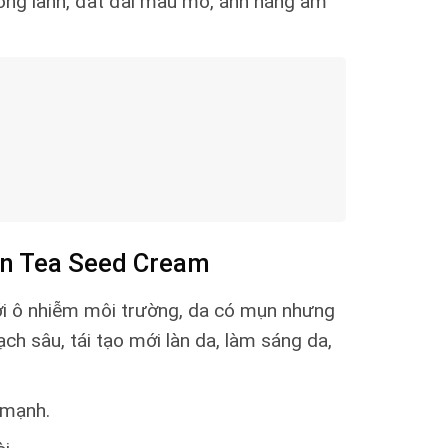
trong lành, đất đai màu mỡ, ánh nắng ấm
en Tea Seed Cream
với ô nhiễm môi trường, da có mụn nhưng
h sâu, tái tạo mới làn da, làm sáng da,
 mạnh.