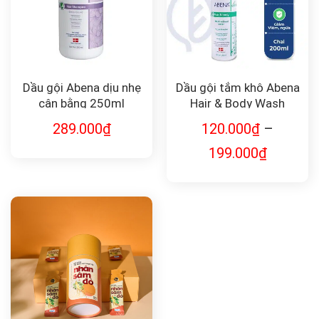
Dầu gội Abena dịu nhẹ
Dầu gội tắm khô Abena
cân bằng 250ml
Hair & Body Wash
289.000
₫
120.000
₫
–
199.000
₫