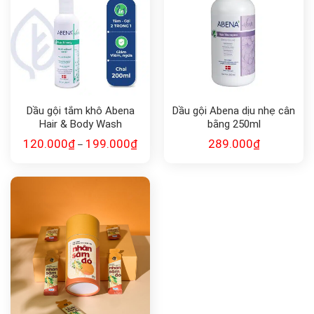
Dầu gội tắm khô Abena
Dầu gội Abena dịu nhẹ cân
Hair & Body Wash
bằng 250ml
120.000
₫
199.000
₫
289.000
₫
–