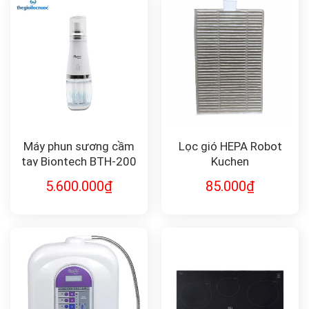
Máy phun sương cầm
Lọc gió HEPA Robot
tay Biontech BTH-200
Kuchen
LA SHIELD
5.600.000
₫
85.000
₫