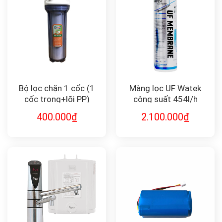
Bộ lọc chặn 1 cốc (1
Màng lọc UF Watek
cốc trong+lõi PP)
công suất 454l/h
PREF-1-10
400.000
₫
2.100.000
₫