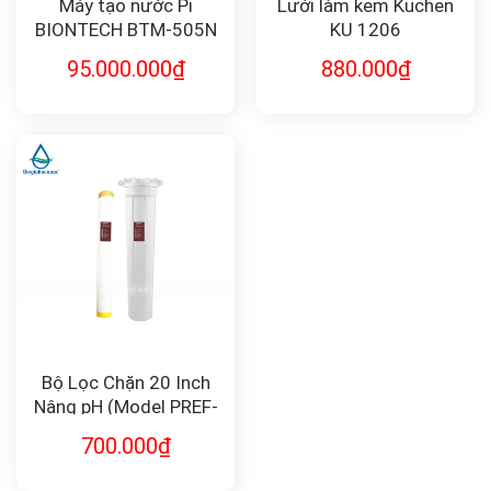
Máy tạo nước Pi
Lưới làm kem Kuchen
BIONTECH BTM-505N
KU 1206
95.000.000
₫
880.000
₫
Bộ Lọc Chặn 20 Inch
Nâng pH (Model PREF-
PH-20) – Giải Pháp Cho
700.000
₫
Nước Axit