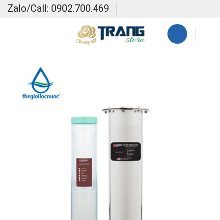
Skip
Zalo/Call: 0902.700.469
to
content