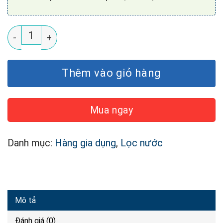
Bộ Lọc Chống Cáu Cặn Vỏ Inox 304 Ustopwater (Mod
Thêm vào giỏ hàng
Mua ngay
Danh mục:
Hàng gia dụng
,
Lọc nước
Mô tả
Đánh giá (0)