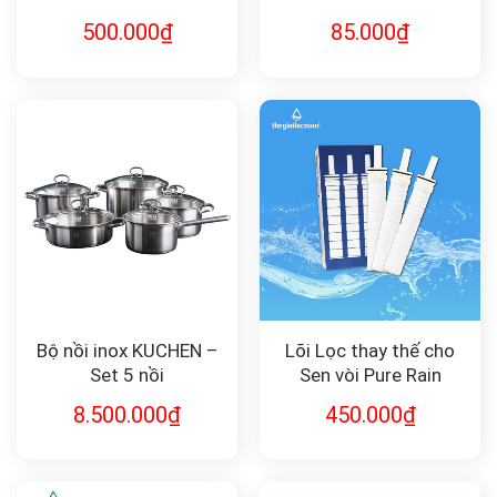
500.000
₫
85.000
₫
Bộ nồi inox KUCHEN –
Lõi Lọc thay thế cho
Set 5 nồi
Sen vòi Pure Rain
(combo 3 chiếc) F-
8.500.000
₫
450.000
₫
3PRM