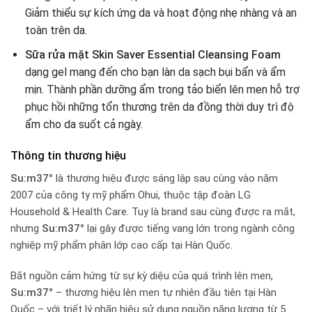
Giảm thiểu sự kích ứng da và hoạt động nhẹ nhàng và an
toàn trên da.
Sữa rửa mặt Skin Saver Essential Cleansing Foam
dạng gel mang đến cho bạn làn da sạch bụi bẩn và ẩm
mịn. Thành phần dưỡng ẩm trong tảo biển lên men hỗ trợ
phục hồi những tổn thương trên da đồng thời duy trì độ
ẩm cho da suốt cả ngày.
Thông tin thương hiệu
Su:m37°
là thương hiệu được sáng lập sau cùng vào năm
2007 của công ty mỹ phẩm Ohui, thuộc tập đoàn LG
Household & Health Care. Tuy là brand sau cùng được ra mắt,
nhưng
Su:m37°
lại gây được tiếng vang lớn trong ngành công
nghiệp mỹ phẩm phân lớp cao cấp tại Hàn Quốc.
Bắt nguồn cảm hứng từ sự kỳ diệu của quá trình lên men,
Su:m37°
– thương hiệu lên men tự nhiên đầu tiên tại Hàn
Quốc – với triết lý nhãn hiệu sử dụng nguồn năng lượng từ 5