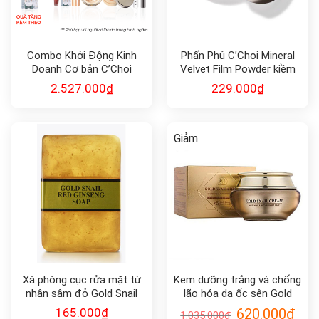
Combo Khởi Động Kinh
Phấn Phủ C’Choi Mineral
Doanh Cơ bản C’Choi
Velvet Film Powder kiềm
dầu
2.527.000
₫
229.000
₫
Giảm
Xà phòng cục rửa mặt từ
Kem dưỡng trắng và chống
nhân sâm đỏ Gold Snail
lão hóa da ốc sên Gold
Red Ginseng Soap 90g
Energy Snail Synergy Gold
165.000
₫
620.000
₫
1.035.000
₫