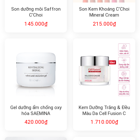
Son dưỡng môi Saffron
Son Kem Khoáng C’Choi
C’Choi
Mineral Cream
145.000
₫
215.000
₫
Gel dưỡng ẩm chống oxy
Kem Dưỡng Trắng & Đều
hóa SAEMINA
Màu Da Cell Fusion C
REVITALIZING SIGNAL
Expert WhiteCure
420.000
₫
1.710.000
₫
Vita.CEB12 Cream