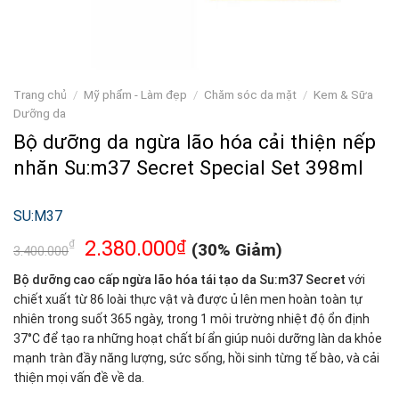
Trang chủ
/
Mỹ phẩm - Làm đẹp
/
Chăm sóc da mặt
/
Kem & Sữa
Dưỡng da
Bộ dưỡng da ngừa lão hóa cải thiện nếp
nhăn Su:m37 Secret Special Set 398ml
SU:M37
2.380.000
₫
₫
(30% Giảm)
3.400.000
Bộ dưỡng cao cấp ngừa lão hóa tái tạo da Su:m37 Secret
với
chiết xuất từ 86 loài thực vật và được ủ lên men hoàn toàn tự
nhiên trong suốt 365 ngày, trong 1 môi trường nhiệt độ ổn định
37°C để tạo ra những hoạt chất bí ẩn giúp nuôi dưỡng làn da khỏe
mạnh tràn đầy năng lượng, sức sống, hồi sinh từng tế bào, và cải
thiện mọi vấn đề về da.