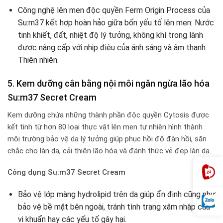
Công nghệ lên men độc quyền Ferm Origin Process của
Su:m37 kết hợp hoàn hảo giữa bốn yếu tố lên men: Nước
tinh khiết, đất, nhiệt độ lý tưởng, không khí trong lành
được nâng cấp với nhịp điệu của ánh sáng và âm thanh
Thiên nhiên.
5. Kem dưỡng cân bằng nội môi ngăn ngừa lão hóa
Su:m37 Secret Cream
Kem dưỡng chứa những thành phần độc quyền Cytosis được
kết tinh từ hơn 80 loại thực vật lên men tự nhiên hình thành
môi trường bảo vệ da lý tưởng giúp phục hồi độ đàn hồi, săn
chắc cho làn da, cải thiện lão hóa và đánh thức vẻ đẹp làn da.
Công dụng Su:m37 Secret Cream
Bảo vệ lớp màng hydrolipid trên da giúp ổn định cũng như
bảo vệ bề mặt bên ngoài, tránh tình trạng xâm nhập của
vi khuẩn hay các yếu tố gây hại.