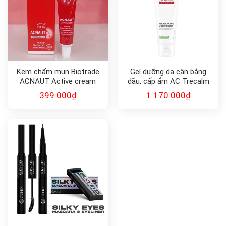
Kem chấm mụn Biotrade
Gel dưỡng da cân bằng
ACNAUT Active cream
dầu, cấp ẩm AC Trecalm
15ml
Cell Fushion C
399.000
₫
1.170.000
₫