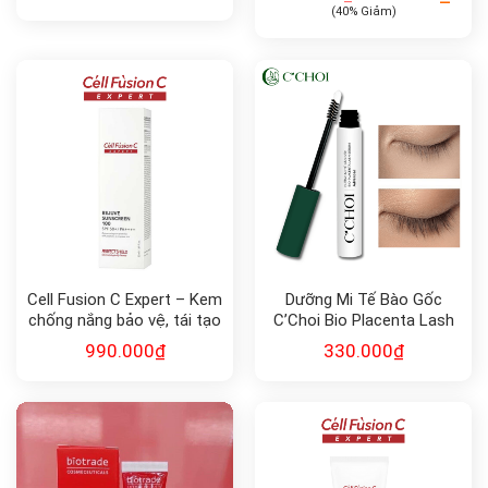
Snail Cream 50ml
(40% Giảm)
Cell Fusion C Expert – Kem
Dưỡng Mi Tế Bào Gốc
chống nắng bảo vệ, tái tạo
C’Choi Bio Placenta Lash
da Rejuve Sunscreen 100
Serum
990.000
₫
330.000
₫
SPF50+, PA++++