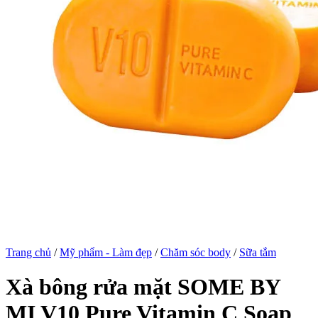
Trang chủ
/
Mỹ phẩm - Làm đẹp
/
Chăm sóc body
/
Sữa tắm
Xà bông rửa mặt SOME BY
MI V10 Pure Vitamin C Soap