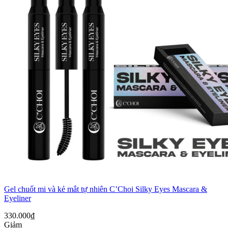
Gel chuốt mi và kẻ mắt tự nhiên C’Choi Silky Eyes Mascara &
Eyeliner
330.000
₫
Giảm