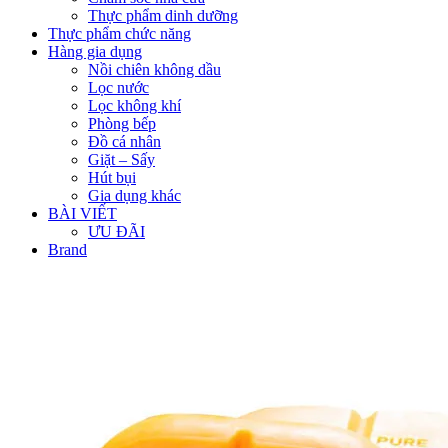
Thực phẩm dinh dưỡng
Thực phẩm chức năng
Hàng gia dụng
Nồi chiên không dầu
Lọc nước
Lọc không khí
Phòng bếp
Đồ cá nhân
Giặt – Sấy
Hút bụi
Gia dụng khác
BÀI VIẾT
ƯU ĐÃI
Brand