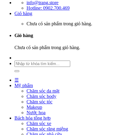
info@trang.store
Hotline: 0902.700.469
Giỏ hàng
Chưa có sản phẩm trong giỏ hàng.
Giỏ hàng
Chưa có sản phẩm trong giỏ hàng.
☰
Mỹ phẩm
Chăm sóc da mặt
Chăm sóc body
Chăm sóc tóc
Makeup
Nước hoa
Bách hóa tổng hợp
Chăm sóc xe
Chăm sóc răng miệng
Chăm sóc nhà cửa