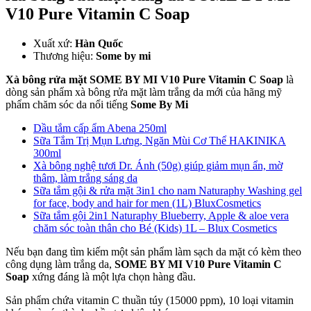
V10 Pure Vitamin C Soap
Xuất xứ:
Hàn Quốc
Thương hiệu:
Some by mi
Xà bông rửa mặt SOME BY MI V10 Pure Vitamin C Soap
là
dòng sản phẩm xà bông rửa mặt làm trắng da mới của hãng mỹ
phẩm chăm sóc da nổi tiếng
Some By Mi
Dầu tắm cấp ẩm Abena 250ml
Sữa Tắm Trị Mụn Lưng, Ngăn Mùi Cơ Thể HAKINIKA
300ml
Xà bông nghệ tươi Dr. Ánh (50g) giúp giảm mụn ẩn, mờ
thâm, làm trắng sáng da
Sữa tắm gội & rửa mặt 3in1 cho nam Naturaphy Washing gel
for face, body and hair for men (1L) BluxCosmetics
Sữa tắm gội 2in1 Naturaphy Blueberry, Apple & aloe vera
chăm sóc toàn thân cho Bé (Kids) 1L – Blux Cosmetics
Nếu bạn đang tìm kiếm một sản phẩm làm sạch da mặt có kèm theo
công dụng làm trắng da,
SOME BY MI V10 Pure Vitamin C
Soap
xứng đáng là một lựa chọn hàng đầu.
Sản phẩm chứa vitamin C thuần túy (15000 ppm), 10 loại vitamin