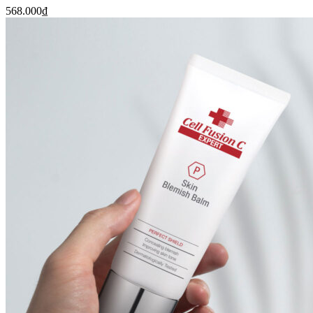
568.000
₫