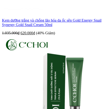
Kem dưỡng trắng và chống lão hóa da ốc sên Gold Energy Snail
Synergy Gold Snail Cream 50ml
1.035.000
₫
620.000
₫
(40% Giảm)