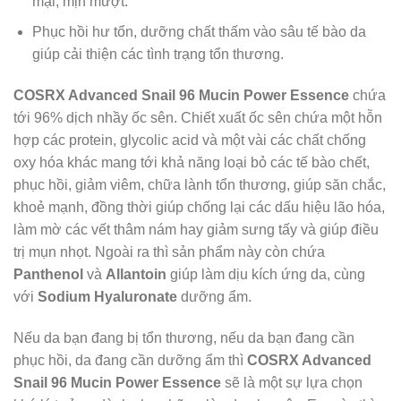
mại, mịn mượt.
Phục hồi hư tổn, dưỡng chất thấm vào sâu tế bào da
giúp cải thiện các tình trạng tổn thương.
COSRX Advanced Snail 96 Mucin Power Essence
chứa
tới 96% dịch nhầy ốc sên. Chiết xuất ốc sên chứa một hỗn
hợp các protein, glycolic acid và một vài các chất chống
oxy hóa khác mang tới khả năng loại bỏ các tế bào chết,
phục hồi, giảm viêm, chữa lành tổn thương, giúp săn chắc,
khoẻ mạnh, đồng thời giúp chống lại các dấu hiệu lão hóa,
làm mờ các vết thâm nám hay giảm sưng tấy và giúp điều
trị mụn nhọt. Ngoài ra thì sản phẩm này còn chứa
Panthenol
và
Allantoin
giúp làm dịu kích ứng da, cùng
với
Sodium Hyaluronate
dưỡng ẩm.
Nếu da bạn đang bị tổn thương, nếu da bạn đang cần
phục hồi, da đang cần dưỡng ẩm thì
COSRX Advanced
Snail 96 Mucin Power Essence
sẽ là một sự lựa chọn