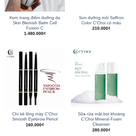
Kem trang điểm dưỡng da
Son dưỡng môi Saffron
Skin Blemish Balm Cell
Color C’Choi có màu
Fusion C
210.000
₫
1.480.000
₫
Chì kẻ lông mày C’Choi
Sữa rửa mặt bọt khoáng
Smooth Eyebrow Pencil
C’Choi Mineral Foam
Cleanser
160.000
₫
280.000
₫