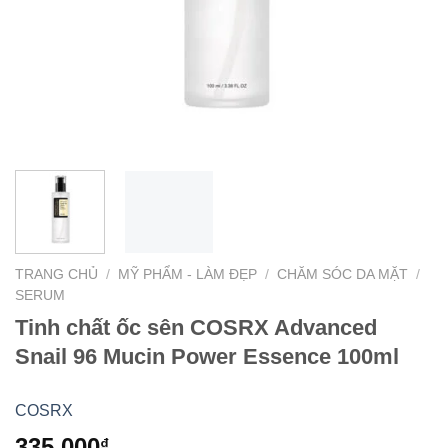
TRANG CHỦ
/
MỸ PHẨM - LÀM ĐẸP
/
CHĂM SÓC DA MẶT
/
SERUM
Tinh chất ốc sên COSRX Advanced
Snail 96 Mucin Power Essence 100ml
COSRX
335.000
₫