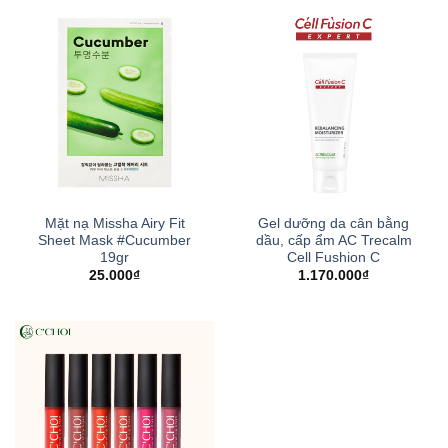
Mặt nạ Missha Airy Fit
Gel dưỡng da cân bằng
Sheet Mask #Cucumber
dầu, cấp ẩm AC Trecalm
19gr
Cell Fushion C
25.000
₫
1.170.000
₫