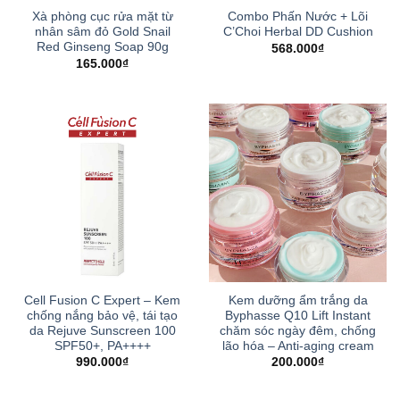
Xà phòng cục rửa mặt từ
Combo Phấn Nước + Lõi
nhân sâm đỏ Gold Snail
C’Choi Herbal DD Cushion
Red Ginseng Soap 90g
568.000
₫
165.000
₫
Cell Fusion C Expert – Kem
Kem dưỡng ẩm trắng da
chống nắng bảo vệ, tái tạo
Byphasse Q10 Lift Instant
da Rejuve Sunscreen 100
chăm sóc ngày đêm, chống
SPF50+, PA++++
lão hóa – Anti-aging cream
990.000
₫
200.000
₫