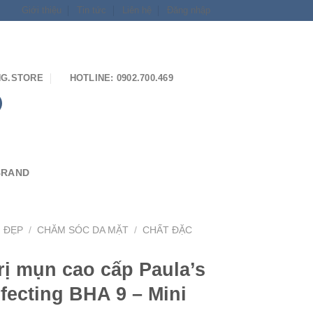
Giới thiệu
Tin tức
Liên hệ
Đăng nhập
G.STORE
HOTLINE: 0902.700.469
BRAND
M ĐẸP
/
CHĂM SÓC DA MẶT
/
CHẤT ĐẶC
trị mụn cao cấp Paula’s
fecting BHA 9 – Mini