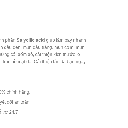
ành phần
Salycilic acid
giúp làm bay nhanh
mụn đầu đen, mụn đầu trắng, mụn cơm, mụn
rứng cá, đốm đỏ, cải thiện kích thước lỗ
u trúc bề mặt da. Cải thiện làn da bạn ngay
% chính hãng.
ệt đối an toàn
 trợ 24/7