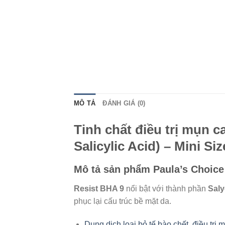
MÔ TẢ
ĐÁNH GIÁ (0)
Tinh chất điều trị mụn 
Salicylic Acid) – Mini Si
Mô tả sản phẩm Paula’s Choice
Resist BHA 9
nổi bật với thành phần
Saly
phục lại cấu trúc bề mặt da.
Dung dịch loại bỏ tế bào chết, điều trị