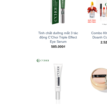
Tinh chất dưỡng mắt 3 tác
Combo Kh
động C’Choi Triple Effect
Doanh Cơ
Eye Serum
2.5
585.000
₫