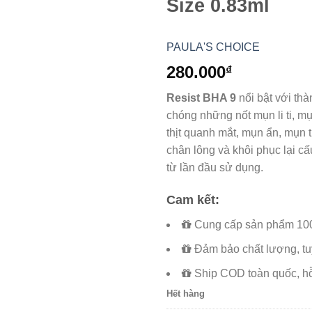
Size 0.83ml
PAULA'S CHOICE
280.000
₫
Resist BHA 9
nổi bật với th
chóng những nốt mụn li ti, 
thịt quanh mắt, mụn ẩn, mụn t
chân lông và khôi phục lại cấ
từ lần đầu sử dụng.
Cam kết:
Cung cấp sản phẩm 100
Đảm bảo chất lượng, tuy
Ship COD toàn quốc, hỗ
Hết hàng