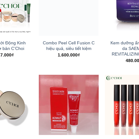
ởi Động Kinh
Combo Peel Cell Fusion C
Kem dưỡng ẩm
 bản C’Choi
hiệu quả, siêu tiết kiệm
da SAE
REVITALIZIN
27.000
₫
1.600.000
₫
480.0