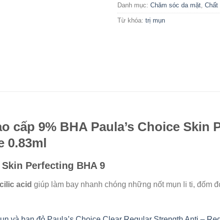
Danh mục:
Chăm sóc da mặt
,
Chất 
Từ khóa:
trị mụn
cao cấp 9% BHA Paula’s Choice Skin 
ze 0.83ml
 Skin Perfecting BHA 9
cilic acid
giúp làm bay nhanh chóng những nốt mụn li ti, đốm đỏ,
 mụn và ban đỏ Paula’s Choice Clear Regular Strength Anti – Red