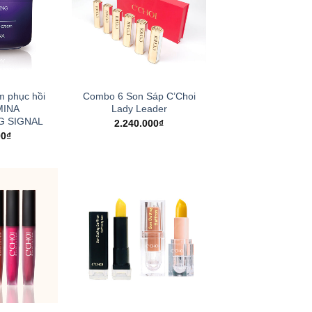
 phục hồi
Combo 6 Son Sáp C’Choi
MINA
Lady Leader
G SIGNAL
2.240.000
₫
00
₫