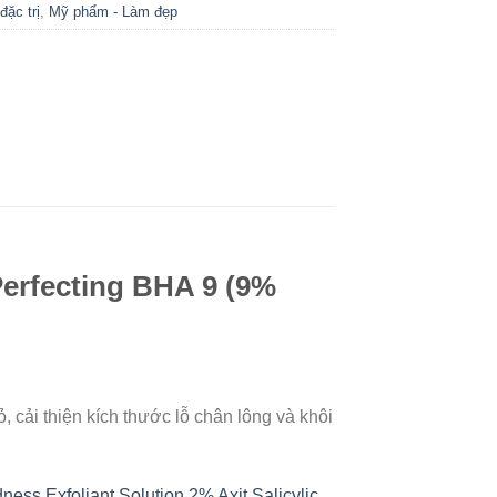
đặc trị
,
Mỹ phẩm - Làm đẹp
Perfecting BHA 9
(9%
 cải thiện kích thước lỗ chân lông và khôi
ness Exfoliant Solution 2% Axit Salicylic