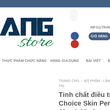
INFO@TRAN
GIỎ HÀNG
THỰC PHẨM CHỨC NĂNG
HÀNG GIA DỤNG
BÀI VIẾT
TRANG CHỦ
/
MỸ PHẨM - LÀ
TRỊ
Tinh chất điều 
Choice Skin Per