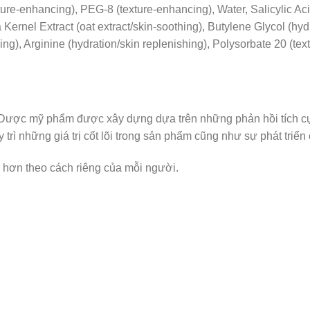
ure-enhancing), PEG-8 (texture-enhancing), Water, Salicylic Acid
 Kernel Extract (oat extract/skin-soothing), Butylene Glycol (hyd
hing), Arginine (hydration/skin replenishing), Polysorbate 20 (
Dược mỹ phẩm được xây dựng dựa trên những phản hồi tích c
trì những giá trị cốt lõi trong sản phẩm cũng như sự phát triển
p hơn theo cách riêng của mỗi người.