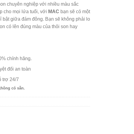
son chuyên nghiệp với nhiều màu sắc
p cho mọi lứa tuổi, với
MAC
bạn sẽ có một
ôỉ bật giữa đám đông. Bạn sẽ không phải lo
 son có lên đúng màu của thỏi son hay
% chính hãng.
ệt đối an toàn
 trợ 24/7
không có sẵn.