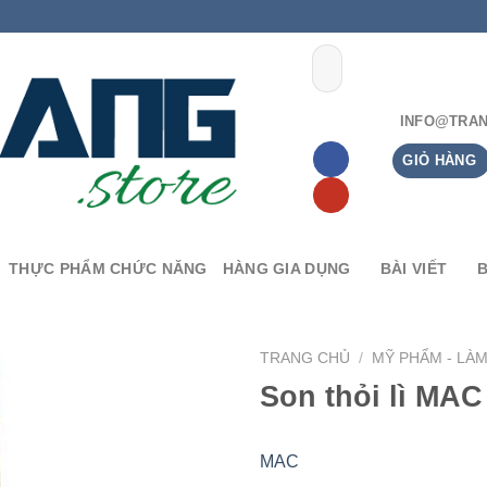
INFO@TRAN
GIỎ HÀNG
THỰC PHẨM CHỨC NĂNG
HÀNG GIA DỤNG
BÀI VIẾT
TRANG CHỦ
/
MỸ PHẨM - LÀ
Son thỏi lì MAC
MAC