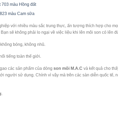
it 703 màu Hồng đất
ss 823 màu Cam sữa
hiệp với nhiều màu sắc trung thực, ấn tượng thích hợp cho mọi
 Bạn sẽ không phải lo ngại về việc liệu khi lên môi son có lên
, không bóng, không nhũ.
ổi tiếng toàn thế giới.
t gao các sản phẩm của dòng
son môi M.A.C
và kết quả cho th
i người sử dụng. Chính vì vậy mà trên các sàn diễn quốc tế, ng
g.