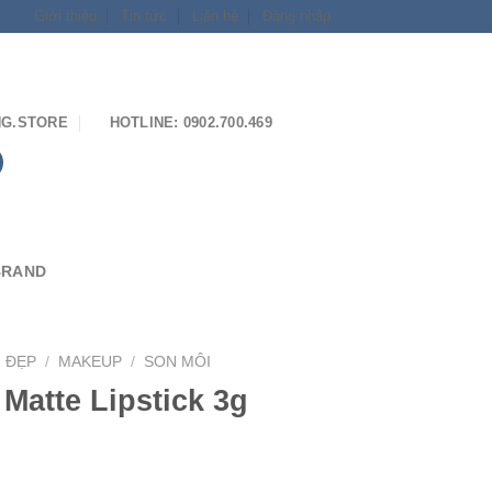
Giới thiệu
Tin tức
Liên hệ
Đăng nhập
G.STORE
HOTLINE: 0902.700.469
BRAND
M ĐẸP
/
MAKEUP
/
SON MÔI
 Matte Lipstick 3g