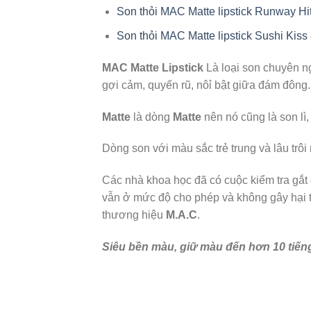
Son thỏi MAC Matte lipstick Runway H
Son thỏi MAC Matte lipstick Sushi Ki
MAC Matte Lipstick
Là loại son chuyên ng
gợi cảm, quyến rũ, nôỉ bật giữa đám đông.
Matte
là dòng
Matte
nên nó cũng là son lì
Dòng son với màu sắc trẻ trung và lâu trôi n
Các nhà khoa học đã có cuộc kiểm tra gắ
vẫn ở mức độ cho phép và không gây hại tớ
thương hiệu
M.A.C
.
Siêu bền màu, giữ màu đến hơn 10 tiến