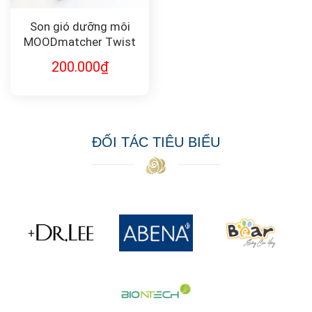
Son gió dưỡng môi
MOODmatcher Twist
Stick USA chính hãng
200.000
₫
mẫu mới 2.9g
ĐỐI TÁC TIÊU BIỂU