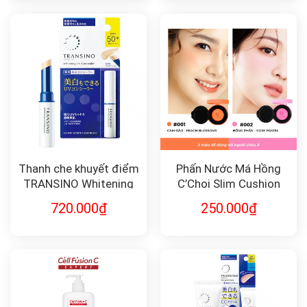
Thanh che khuyết điểm
Phấn Nước Má Hồng
TRANSINO Whitening
C’Choi Slim Cushion
UV Concealer (2.5g)
Blush
720.000
₫
250.000
₫
chống tia UV và dưỡng
trắng