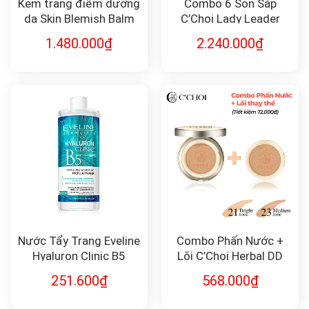
Kem trang điểm dưỡng
Combo 6 Son Sáp
da Skin Blemish Balm
C’Choi Lady Leader
Cell Fusion C
1.480.000
₫
2.240.000
₫
Nước Tẩy Trang Eveline
Combo Phấn Nước +
Hyaluron Clinic B5
Lõi C’Choi Herbal DD
Dưỡng Ẩm Da 500ml
Cushion
251.600
₫
568.000
₫