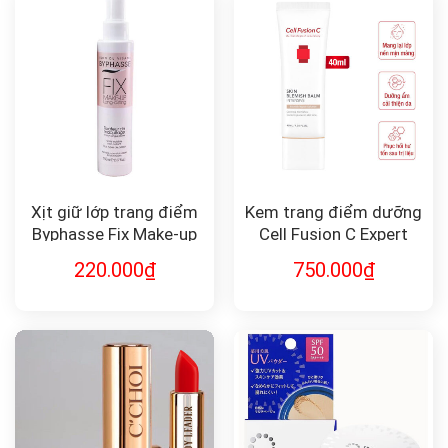
Xịt giữ lớp trang điểm
Kem trang điểm dưỡng
Byphasse Fix Make-up
Cell Fusion C Expert
Long-lasting 150ml
Skin Blemish Balm
220.000
₫
750.000
₫
Intensive