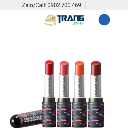
Skip
Zalo/Call: 0902.700.469
to
content