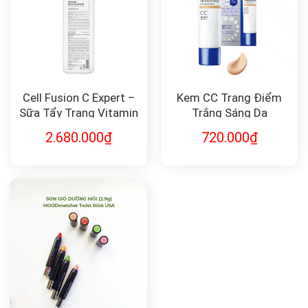
Cell Fusion C Expert –
Kem CC Trang Điểm
Sữa Tẩy Trang Vitamin
Trắng Sáng Da
Milk Cleanser 1000ml
TRANSINO Tone Up CC
2.680.000
₫
720.000
₫
Cream 30g