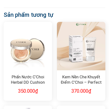
Sản phẩm tương tự
Phấn Nước C’Choi
Kem Nền Che Khuyết
Herbal DD Cushion
Điểm C’Choi – Perfect
Cover & Flex Skin BB
350.000
₫
370.000
₫
Cream