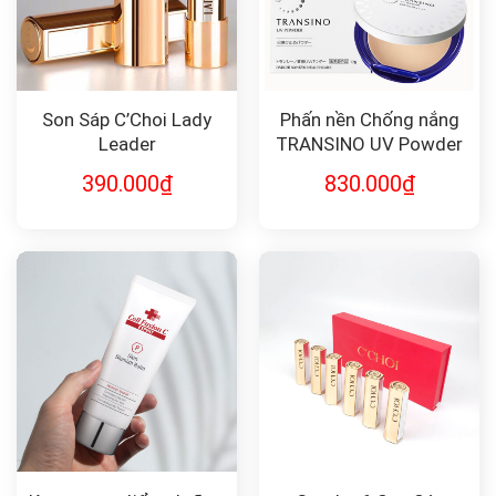
Son Sáp C’Choi Lady
Phấn nền Chống nắng
Leader
TRANSINO UV Powder
SPF 50+ 12g
390.000
₫
830.000
₫