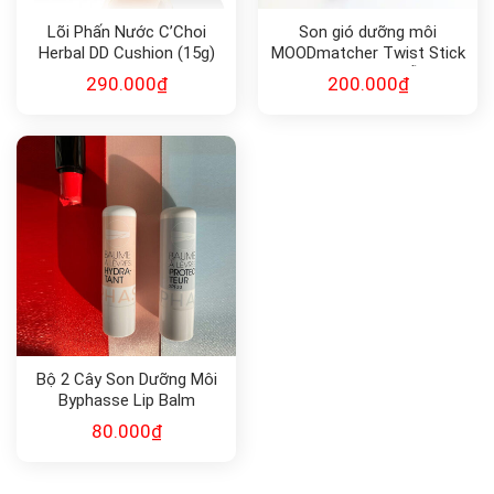
Lõi Phấn Nước C’Choi
Son gió dưỡng môi
Herbal DD Cushion (15g)
MOODmatcher Twist Stick
SPF 50
USA chính hãng mẫu mới
290.000
₫
200.000
₫
2.9g
Bộ 2 Cây Son Dưỡng Môi
Byphasse Lip Balm
80.000
₫