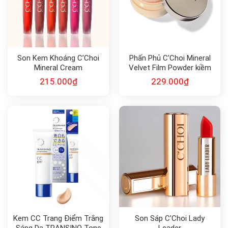
Son Kem Khoáng C’Choi
Phấn Phủ C’Choi Mineral
Mineral Cream
Velvet Film Powder kiềm
dầu
215.000
₫
229.000
₫
Kem CC Trang Điểm Trắng
Son Sáp C’Choi Lady
Sáng Da TRANSINO Tone
Leader