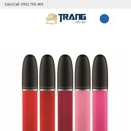
Skip
Zalo/Call: 0902.700.469
to
content