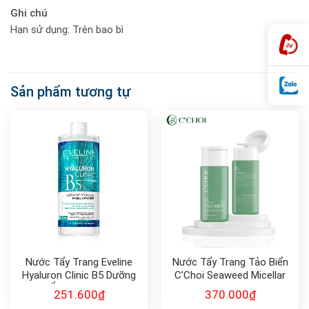
Ghi chú
Hạn sử dụng: Trên bao bì
Sản phẩm tương tự
Nước Tẩy Trang Eveline
Nước Tẩy Trang Tảo Biển
Hyaluron Clinic B5 Dưỡng
C’Choi Seaweed Micellar
Ẩm Da 500ml
Water
251.600
₫
370.000
₫