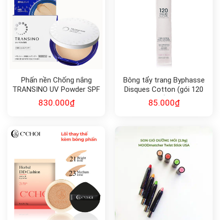
Phấn nền Chống nắng
Bông tẩy trang Byphasse
TRANSINO UV Powder SPF
Disques Cotton (gói 120
50+ 12g
miếng)
830.000
₫
85.000
₫