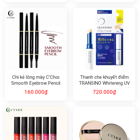
Chì kẻ lông mày C’Choi
Thanh che khuyết điểm
Smooth Eyebrow Pencil
TRANSINO Whitening UV
Concealer (2.5g) chống tia
160.000
₫
720.000
₫
UV và dưỡng trắng