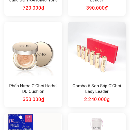
Up CC Cream 30g
720.000
₫
390.000
₫
Phấn Nước C’Choi Herbal
Combo 6 Son Sáp C’Choi
DD Cushion
Lady Leader
350.000
₫
2.240.000
₫