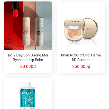
Bộ 2 Cây Son Dưỡng Môi
Phấn Nước C’Choi Herbal
Byphasse Lip Balm
DD Cushion
80.000
₫
350.000
₫