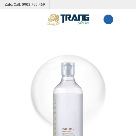
Skip
Zalo/Call: 0902.700.469
to
content