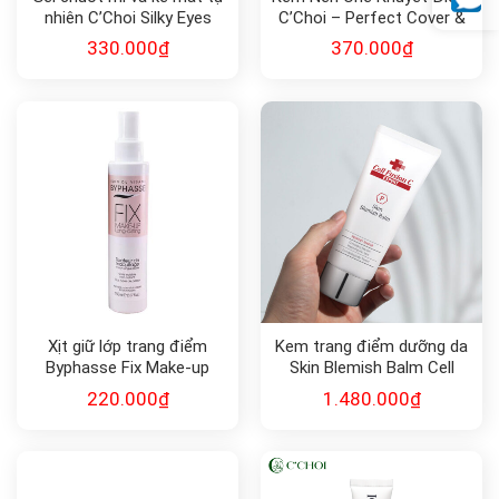
nhiên C’Choi Silky Eyes
C’Choi – Perfect Cover &
Mascara & Eyeliner
Flex Skin BB Cream
330.000
₫
370.000
₫
Xịt giữ lớp trang điểm
Kem trang điểm dưỡng da
Byphasse Fix Make-up
Skin Blemish Balm Cell
Long-lasting 150ml
Fusion C
220.000
₫
1.480.000
₫