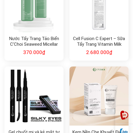
Nước Tẩy Trang Tảo Biển
Cell Fusion C Expert – Sữa
C’Choi Seaweed Micellar
Tẩy Trang Vitamin Milk
Water
Cleanser 1000ml
370.000
₫
2.680.000
₫
Gel chuốt mi và kẻ mắt tự
Kem Nền Che Khuyết Điểm