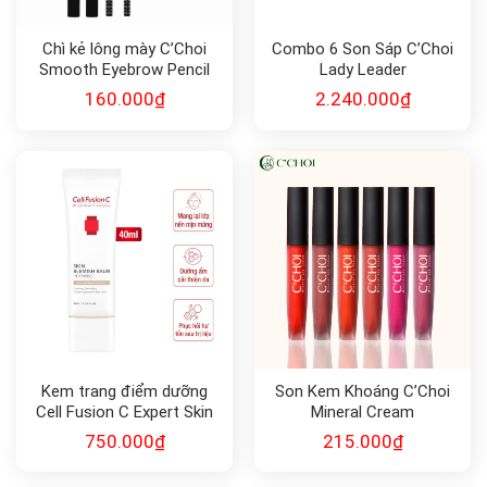
Chì kẻ lông mày C’Choi
Combo 6 Son Sáp C’Choi
Smooth Eyebrow Pencil
Lady Leader
160.000
₫
2.240.000
₫
Kem trang điểm dưỡng
Son Kem Khoáng C’Choi
Cell Fusion C Expert Skin
Mineral Cream
Blemish Balm Intensive
750.000
₫
215.000
₫