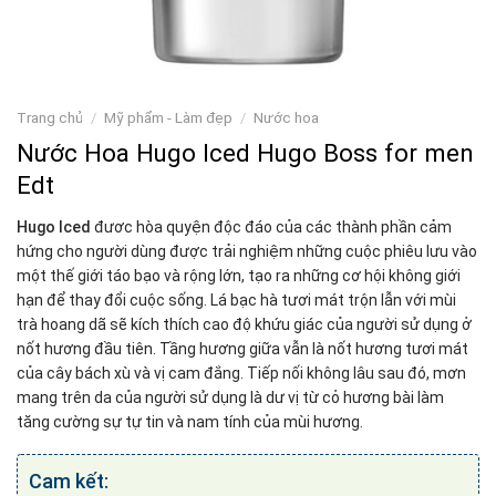
Trang chủ
/
Mỹ phẩm - Làm đẹp
/
Nước hoa
Nước Hoa Hugo Iced Hugo Boss for men
Edt
Hugo Iced
đươc hòa quyện độc đáo của các thành phần cảm
hứng cho người dùng được trải nghiệm những cuộc phiêu lưu vào
một thế giới táo bạo và rộng lớn, tạo ra những cơ hội không giới
hạn để thay đổi cuộc sống. Lá bạc hà tươi mát trộn lẫn với mùi
trà hoang dã sẽ kích thích cao độ khứu giác của người sử dụng ở
nốt hương đầu tiên. Tầng hương giữa vẫn là nốt hương tươi mát
của cây bách xù và vị cam đắng. Tiếp nối không lâu sau đó, mơn
mang trên da của người sử dụng là dư vị từ cỏ hương bài làm
tăng cường sự tự tin và nam tính của mùi hương.
Cam kết: