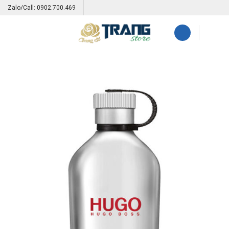
Skip
Zalo/Call: 0902.700.469
to
content