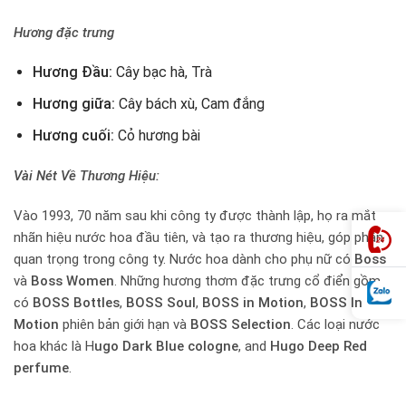
Hương đặc trưng
Hương Đầu:
Cây bạc hà, Trà
Hương giữa:
Cây bách xù, Cam đắng
Hương cuối:
Cỏ hương bài
Vài Nét Về Thương Hiệu:
Vào 1993, 70 năm sau khi công ty được thành lập, họ ra mắt
nhãn hiệu nước hoa đầu tiên, và tạo ra thương hiệu, góp phần
quan trọng trong công ty. Nước hoa dành cho phụ nữ có
Boss
và
Boss Women
. Những hương thơm đặc trưng cổ điển gồm
có
BOSS Bottles
,
BOSS Soul
,
BOSS in Motion
,
BOSS In
Motion
phiên bản giới hạn và
BOSS Selection
. Các loại nước
hoa khác là H
ugo Dark Blue cologne
, and
Hugo Deep Red
perfume
.