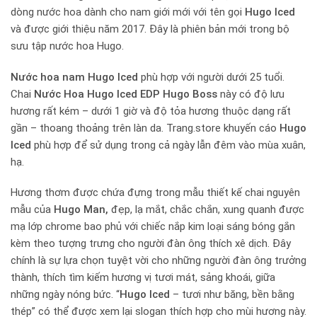
dòng nước hoa dành cho nam giới mới với tên gọi
Hugo Iced
và được giới thiệu năm 2017. Đây là phiên bản mới trong bộ
sưu tập nước hoa Hugo.
Nước hoa nam Hugo Iced
phù hợp với người dưới 25 tuổi.
Chai
Nước Hoa Hugo Iced EDP Hugo Boss
này có độ lưu
hương rất kém – dưới 1 giờ và độ tỏa hương thuộc dạng rất
gần – thoang thoảng trên làn da. Trang.store khuyến cáo
Hugo
Iced
phù hợp để sử dụng trong cả ngày lẫn đêm vào mùa xuân,
hạ.
Hương thơm được chứa đựng trong mẫu thiết kế chai nguyên
mẫu của
Hugo Man,
đẹp, lạ mắt, chắc chắn, xung quanh được
mạ lớp chrome bao phủ với chiếc nắp kim loại sáng bóng gắn
kèm theo tượng trưng cho người đàn ông thích xê dịch. Đây
chính là sự lựa chọn tuyệt vời cho những người đàn ông trưởng
thành, thích tìm kiếm hương vị tươi mát, sảng khoái, giữa
những ngày nóng bức. “
Hugo Iced
– tươi như băng, bền bằng
thép” có thể được xem lại slogan thích hợp cho mùi hương này.