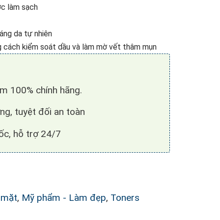
c làm sạch
áng da tự nhiên
g cách kiểm soát dầu và làm mờ vết thâm mụn
̉m 100% chính hãng.
ng, tuyệt đối an toàn
c, hỗ trợ 24/7
 mặt
,
Mỹ phẩm - Làm đẹp
,
Toners