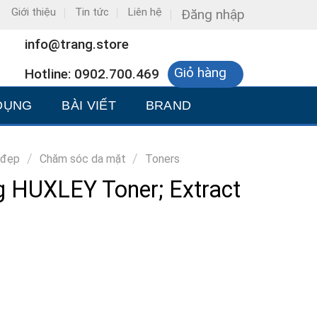
Giới thiệu
Tin tức
Liên hệ
Đăng nhập
info@trang.store
Giỏ hàng
Hotline: 0902.700.469
DỤNG
BÀI VIẾT
BRAND
/
/
 đẹp
Chăm sóc da mặt
Toners
 HUXLEY Toner; Extract