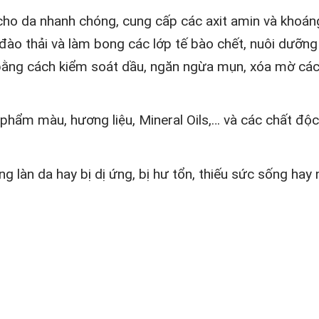
ho da nhanh chóng, cung cấp các axit amin và khoáng
h đào thải và làm bong các lớp tế bào chết, nuôi dưỡn
ện bằng cách kiểm soát dầu, ngăn ngừa mụn, xóa mờ c
ẩm màu, hương liệu, Mineral Oils,… và các chất độc hạ
ng làn da hay bị dị ứng, bị hư tổn, thiếu sức sống ha