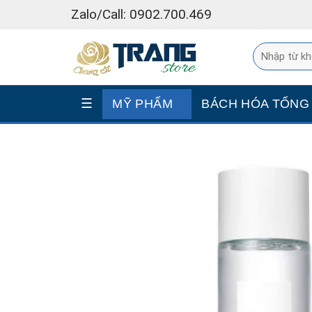
Skip
Zalo/Call: 0902.700.469
to
content
☰
MỸ PHẨM
BÁCH HÓA TỔNG