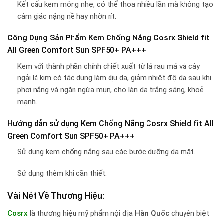
Kết cấu kem mỏng nhẹ, có thể thoa nhiều lần mà không tạo
cảm giác nặng nề hay nhờn rít.
Công Dụng Sản Phẩm Kem Chống Nắng Cosrx Shield fit
All Green Comfort Sun SPF50+ PA+++
Kem với thành phần chính chiết xuất từ lá rau má và cây
ngải lá kim có tác dụng làm dịu da, giảm nhiệt độ da sau khi
phơi nắng và ngăn ngừa mụn, cho làn da trắng sáng, khoẻ
mạnh.
Hướng dẫn sử dụng Kem Chống Nắng Cosrx Shield fit All
Green Comfort Sun SPF50+ PA+++
Sử dụng kem chống nắng sau các bước dưỡng da mặt.
Sử dụng thêm khi cần thiết.
Vài Nét Về Thương Hiệu:
Cosrx
là thương hiệu mỹ phẩm nội địa
Hàn Quốc
chuyên biệt