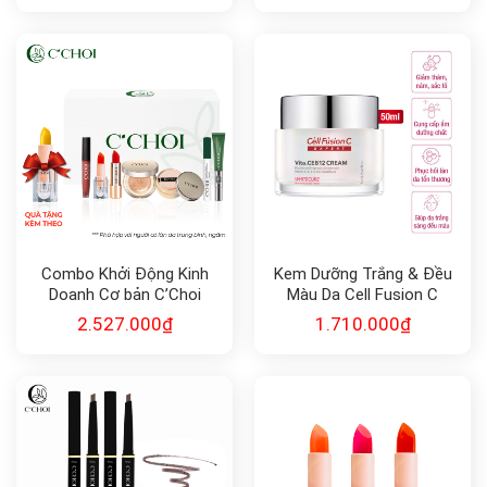
Combo Khởi Động Kinh
Kem Dưỡng Trắng & Đều
Doanh Cơ bản C’Choi
Màu Da Cell Fusion C
Expert WhiteCure
2.527.000
₫
1.710.000
₫
Vita.CEB12 Cream