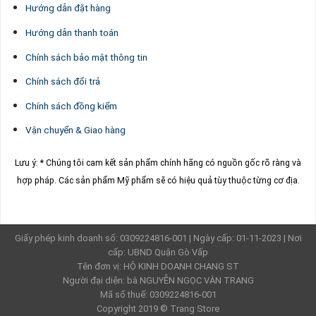
Hướng dẫn đặt hàng
Hướng dẫn thanh toán
Chính sách bảo mật thông tin
Chính sách đổi trả
Chính sách đồng kiểm
Vận chuyển & Giao hàng
Lưu ý: * Chúng tôi cam kết sản phẩm chính hãng có nguồn gốc rõ ràng và
hợp pháp.
Các sản phẩm Mỹ phẩm sẽ có hiệu quả tùy thuộc từng cơ địa.
Giấy phép kinh doanh số: 0309224816-001 | Ngày cấp: 01-11-2023 | Nơi
cấp: UBND Quận Gò Vấp
Tên đơn vị: HỘ KINH DOANH CHANG ST
Người đại diện: bà NGUYỄN NGỌC VÂN TRANG
Mã số thuế: 0309224816-001
Copyright 2019 ©
Trang Store