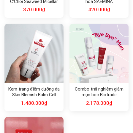
C’Choi Seaweed Micellar
hóa SAEMINA
Water
REVITALIZING SIGNAL
370.000
₫
420.000
₫
Kem trang điểm dưỡng da
Combo trải nghiệm giảm
Skin Blemish Balm Cell
mụn bọc Biotrade
Fusion C
1.480.000
₫
2.178.000
₫