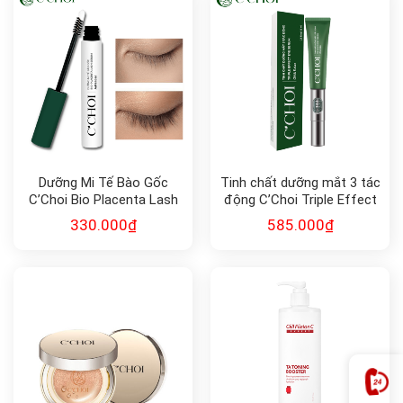
Dưỡng Mi Tế Bào Gốc
Tinh chất dưỡng mắt 3 tác
C’Choi Bio Placenta Lash
động C’Choi Triple Effect
Serum
Eye Serum
330.000
₫
585.000
₫