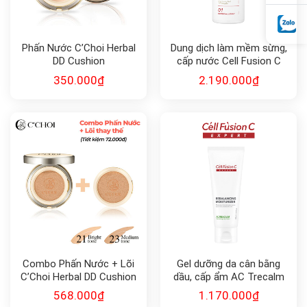
Phấn Nước C’Choi Herbal
Dung dịch làm mềm sừng,
DD Cushion
cấp nước Cell Fusion C
Expert TA TONING
350.000
₫
2.190.000
₫
BOOSTER
Combo Phấn Nước + Lõi
Gel dưỡng da cân bằng
C’Choi Herbal DD Cushion
dầu, cấp ẩm AC Trecalm
Cell Fushion C
568.000
₫
1.170.000
₫