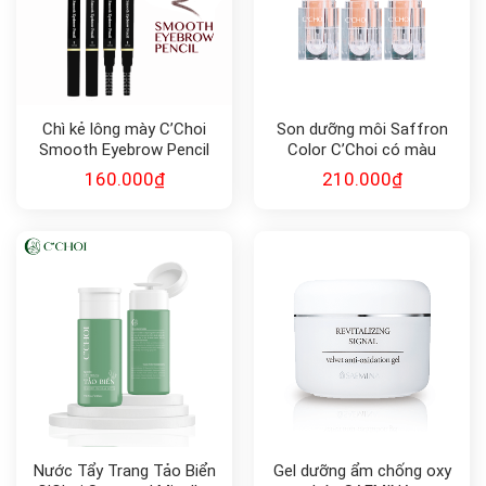
Chì kẻ lông mày C’Choi
Son dưỡng môi Saffron
Smooth Eyebrow Pencil
Color C’Choi có màu
160.000
₫
210.000
₫
Nước Tẩy Trang Tảo Biển
Gel dưỡng ẩm chống oxy