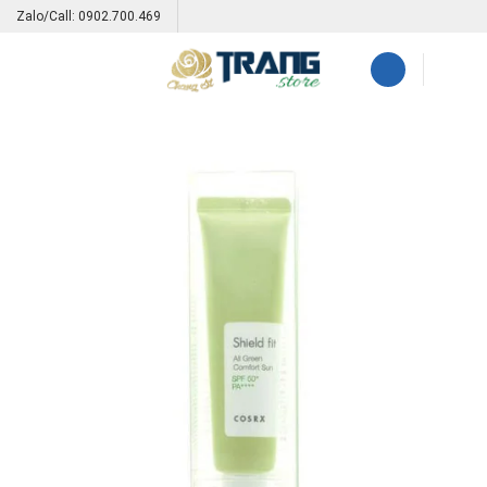
Skip
Zalo/Call: 0902.700.469
to
content