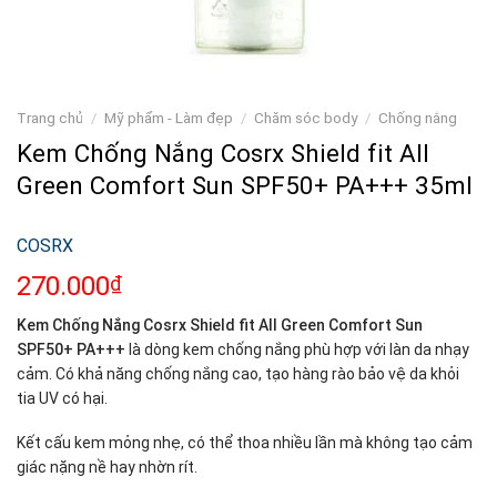
Trang chủ
/
Mỹ phẩm - Làm đẹp
/
Chăm sóc body
/
Chống nắng
Kem Chống Nắng Cosrx Shield fit All
Green Comfort Sun SPF50+ PA+++ 35ml
COSRX
270.000
₫
Kem Chống Nắng Cosrx Shield fit All Green Comfort Sun
SPF50+ PA+++
là dòng kem chống nắng phù hợp với làn da nhạy
cảm. Có khả năng chống nắng cao, tạo hàng rào bảo vệ da khỏi
tia UV có hại.
Kết cấu kem mỏng nhẹ, có thể thoa nhiều lần mà không tạo cảm
giác nặng nề hay nhờn rít.