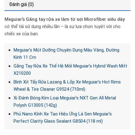
Đánh giá (0)
Meguiar’s Găng tay rửa xe làm từ sợi Microfiber siêu dày
có thể tái sử dụng nhiều lần – là sự lựa chọn tuyệt vời cho
chiếc xe của bạn.
Meguiar’s Mút Dưỡng Chuyên Dụng Màu Vàng, Đường
Kính 11 Cm
Găng Tay Rửa Xe Thế Hệ Mới Meguiar’s Hybrid Wash Mitt
X210200
Bình Xịt Tẩy Rửa Lazang & Lốp Xe Meguiar’s Hot Rims
Wheel & Tire Cleaner G9524 (710ml)
Xi Đánh Bóng Kim Loại Meguiar’s NXT Gen All Metal
Polysh G13005 (142g)
Phủ Nano Kính Xe Tạo Hiệu Ứng Lá Sen Meguiar’s
Perfect Clarity Glass Sealant G8504 (118 ml)