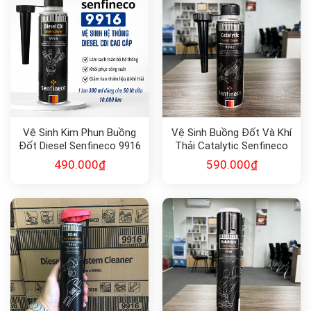
Vệ Sinh Kim Phun Buồng
Vệ Sinh Buồng Đốt Và Khí
Đốt Diesel Senfineco 9916
Thải Catalytic Senfineco
9942
490.000
₫
590.000
₫