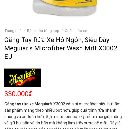
Trang chủ
/
Bách hóa tổng hợp
/
Chăm sóc xe
Găng Tay Rửa Xe Hở Ngón, Siêu Dày
Meguiar’s Microfiber Wash Mitt X3002
EU
330.000
₫
Găng tay rửa xe Meguiar’s X3002
với sợi microfiber siêu hút ẩm,
sản phẩm mang theo nhiều bọt hơn, giúp quá trình rửa nhanh
chóng và an toàn hơn. Sợi microfiber cực kỳ mềm mại giúp nâng
và giữ bụi bẩn và dơ bẩn mà không làm trầy xước bề mặt. Đây là