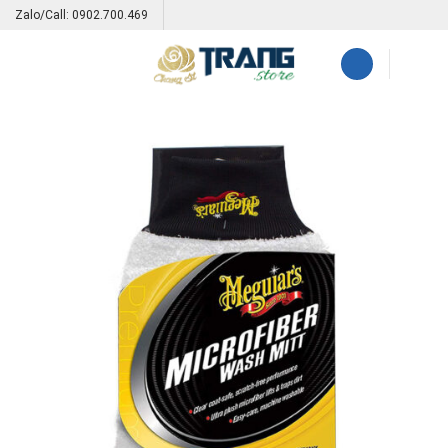
Skip
Zalo/Call: 0902.700.469
to
content