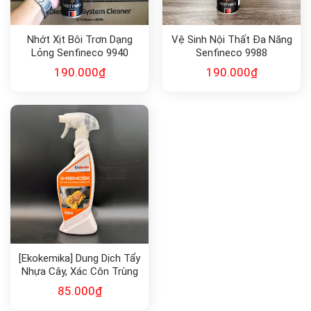
Nhớt Xịt Bôi Trơn Dạng
Vệ Sinh Nội Thất Đa Năng
Lỏng Senfineco 9940
Senfineco 9988
190.000
₫
190.000
₫
[Ekokemika] Dung Dịch Tẩy
Nhựa Cây, Xác Côn Trùng
X-REMOSK
85.000
₫