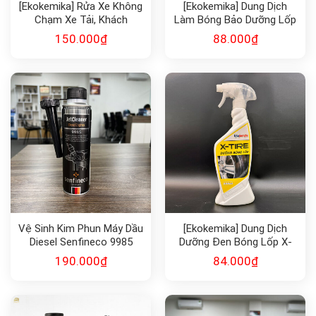
[Ekokemika] Rửa Xe Không
[Ekokemika] Dung Dịch
Chạm Xe Tải, Khách
Làm Bóng Bảo Dưỡng Lốp
TURBO X12 1L
Black Brill 1L
150.000
₫
88.000
₫
Vệ Sinh Kim Phun Máy Dầu
[Ekokemika] Dung Dịch
Diesel Senfineco 9985
Dưỡng Đen Bóng Lốp X-
TIRE
190.000
₫
84.000
₫