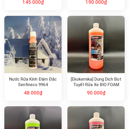
145.000
₫
190.000
₫
Nước Rửa Kính Đậm Đặc
[Ekokemika] Dung Dịch Bọt
Senfineco 9964
Tuyết Rửa Xe BIO FOAM
ACTIVE
48.000
₫
90.000
₫