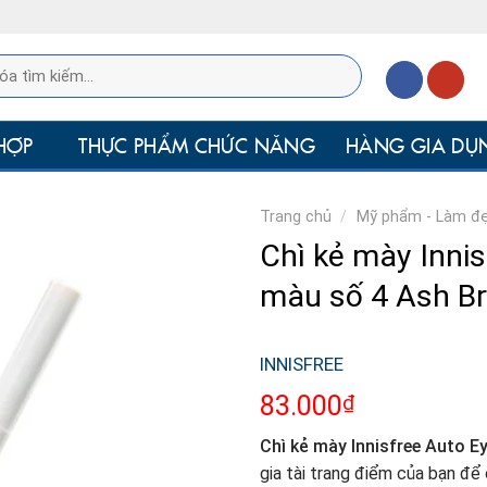
HỢP
THỰC PHẨM CHỨC NĂNG
HÀNG GIA DỤ
Trang chủ
/
Mỹ phẩm - Làm đ
Chì kẻ mày Inni
màu số 4 Ash B
INNISFREE
₫
83.000
Chì kẻ mày Innisfree Auto E
gia tài trang điểm của bạn để