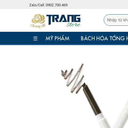
Skip
Zalo/Call: 0902.700.469
to
content
☰
MỸ PHẨM
BÁCH HÓA TỔNG 