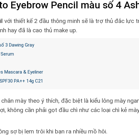
to Eyebrow Pencil màu số 4 A
il
với thiết kế 2 đầu thông minh sẽ là trợ thủ đắc lực 
nh hay đã là cao thủ make up.
số 3 Dawing Gray
h Serum
es Mascara & Eyeliner
n SPF30 PA++ 14g C21
ẻ chân mày theo ý thích, đặc biệt là kiểu lông mày ng
ợi, không cần phải gọt đầu chì như các loại chì kẻ mà
 sợ bị lem trôi khi bạn ra nhiều mồ hôi.