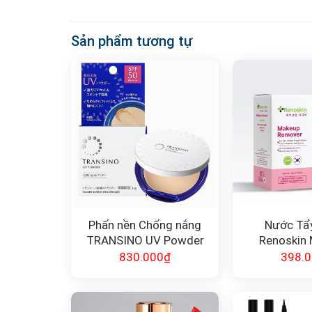
Sản phẩm tương tự
Phấn nền Chống nắng
Nước Tẩ
TRANSINO UV Powder
Renoskin
SPF 50+ 12g
Remover 
830.000
₫
398.