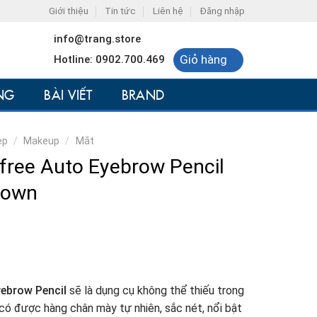
Giới thiệu
Tin tức
Liên hệ
Đăng nhập
info@trang.store
Giỏ hàng
Hotline: 0902.700.469
NG
BÀI VIẾT
BRAND
ẹp
/
Makeup
/
Mắt
sfree Auto Eyebrow Pencil
rown
yebrow Pencil
sẽ là dụng cụ không thể thiếu trong
 có được hàng chân mày tự nhiên, sắc nét, nổi bật