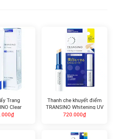
ẩy Trang
Thanh che khuyết điểm
NO Clear
TRANSINO Whitening UV
ing 120g
Concealer (2.5g) chống
.000
₫
720.000
₫
tia UV và dưỡng trắng