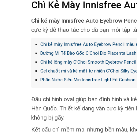
Chì Kẻ Mày Innisfree Au
Chì kẻ mày Innisfree Auto Eyebrow Penc
cực kỳ dễ thao tác cho dù bạn mới tập tà
Chì kẻ mày Innisfree Auto Eyebrow Pencil màu 
Dưỡng Mi Tế Bào Gốc C’Choi Bio Placenta Las
Chì kẻ lông mày C’Choi Smooth Eyebrow Pencil
Gel chuốt mi và kẻ mắt tự nhiên C’Choi Silky Ey
Phấn Nước Siêu Mịn Innisfree Light Fit Cushio
Đầu chì hình oval giúp bạn định hình và k
Hàn Quốc. Thiết kế dạng vặn cực kỳ tiện l
không bị gãy.
Kết cấu chì mềm mại nhưng bền màu, không