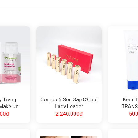
y Trang
Combo 6 Son Sáp C’Choi
Kem T
 Make Up
Lady Leader
TRANSI
Hàn Quốc
Cleans
000
₫
2.240.000
₫
500