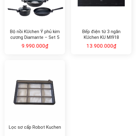
Bộ nồi KUchen Ý phủ kim
Bếp điện từ 3 ngăn
cương Diamante – Set 5
KUchen KU MI918
món
9.990.000
₫
13.900.000
₫
Lọc sơ cấp Robot Kuchen