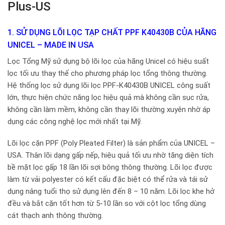
Plus-US
1. SỬ DỤNG LÕI LỌC TẠP CHẤT PPF K40430B CỦA HÃNG
UNICEL – MADE IN USA
Lọc Tổng Mỹ sử dụng bộ lõi lọc của hãng Unicel có hiệu suất
lọc tối ưu thay thế cho phương pháp lọc tổng thông thường.
Hệ thống lọc sử dụng lõi lọc PPF-K40430B UNICEL công suất
lớn, thực hiện chức năng lọc hiệu quả mà không cần sục rửa,
không cần làm mềm, không cần thay lõi thường xuyên nhờ áp
dụng các công nghệ lọc mới nhất tại Mỹ.
Lõi lọc cặn PPF (Poly Pleated Filter) là sản phẩm của UNICEL –
USA. Thân lõi dạng gấp nếp, hiệu quả tối ưu nhờ tăng diện tích
bề mặt lọc gấp 18 lần lõi sợi bông thông thường. Lõi lọc được
làm từ vải polyester có kết cấu đặc biệt có thể rửa và tái sử
dụng nâng tuổi thọ sử dụng lên đến 8 – 10 năm. Lõi lọc khe hở
đều và bắt cặn tốt hơn từ 5-10 lần so với cột lọc tổng dùng
cát thạch anh thông thường.