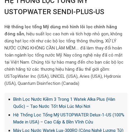
HỆ THỐNG LỌC TỔNG MỸ
USTOPWATER SENDI-PLUS-US
Hệ thống lọc tổng Mỹ dùng mô hình lõi lọc chính hãng
đóng sẵn
, hiệu suất lọc cao hơn và tích hợp nhỏ gọn, không
dùng hạt lọc rời như các bộ lọc tổng thông thường, XỬ LÝ
NƯỚC CỨNG KHÔNG CẦN LÀM MỀM…. đã làm thay đổi hoàn
toàn ngành lọc tổng nước Mỹ. Nay công nghệ này đã có mặt
tại Việt Nam. Chúng tôi tự hào mang đến cho bạn các bộ lọc
chính hãng từ các thương hiệu hàng đầu thế giới gồm:
USTopWater Inc (USA), UNICEL (USA), Aries (USA), Hydronix
(USA), Quantum Disinfection (Canada)
Bình Lọc Nước Kiềm 3 Trong 1 Watek Alka Plus (Hàn
Quốc) – Tạo Nước Tốt Mọi Lúc Mọi Nơi
Hệ Thống Lọc Tổng Mỹ USTOPWATER Delux-1-US (100%
Made in USA) – Cao Cấp & Bền Vĩnh Cửu
Máy Lọc Nước Watek Lux-300RO (Công Nghệ Lượng Tử)