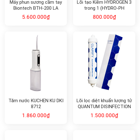
Máy phun sương cầm tay
Lõi tạo Kiềm HYDROGEN 3
Biontech BTH-200 LA
trong 1 (HYDRO-PH
SHIELD
FILTER) FK-HYDRO11
5.600.000
₫
800.000
₫
Tăm nước KUCHEN KU DKI
Lõi lọc diệt khuẩn lượng tử
8712
QUANTUM DISINFECTION
F-QD10
1.860.000
₫
1.500.000
₫