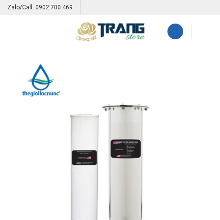
Skip
Zalo/Call: 0902.700.469
to
content