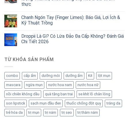
thực
Chanh Ngón Tay (Finger Limes): Báo Giá, Lợi Ích &
Kỹ Thuật Trồng
Droppii Là Gì? Có Lừa Đảo Đa Cấp Không? Đánh Giá
Chi Tiết 2026
TỪ KHÓA SẢN PHẨM
combo
cấp ẩm
dưỡng môi
dưỡng ẩm
Kit
lột mụn
mascara
ngừa mụn
nước hoa nam
nước hoa nữ
nồi chiên không dầu
quà tặng bạn trai
se khít lỗ chân lông
son lipstick
sạch mụn đầu đen
thuốc chống đột quỵ
trắng da
trẻ hóa da
trị mụn
trị nám
trị sẹo
trị thâm nám