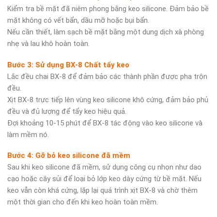
Kiểm tra bề mặt đã niêm phong bằng keo silicone. Đảm bảo bề
mặt không có vết bẩn, dầu mỡ hoặc bụi bẩn.
Nếu cần thiết, làm sạch bề mặt bằng một dung dịch xà phòng
nhẹ và lau khô hoàn toàn.
Bước 3: Sử dụng BX-8 Chất tẩy keo
Lắc đều chai BX-8 để đảm bảo các thành phần được pha trộn
đều.
Xịt BX-8 trực tiếp lên vùng keo silicone khô cứng, đảm bảo phủ
đều và đủ lượng để tẩy keo hiệu quả.
Đợi khoảng 10-15 phút để BX-8 tác động vào keo silicone và
làm mềm nó.
Bước 4: Gỡ bỏ keo silicone đã mềm
Sau khi keo silicone đã mềm, sử dụng công cụ nhọn như dao
cạo hoặc cây sủi để loại bỏ lớp keo dày cứng từ bề mặt. Nếu
keo vẫn còn khá cứng, lặp lại quá trình xịt BX-8 và chờ thêm
một thời gian cho đến khi keo hoàn toàn mềm.