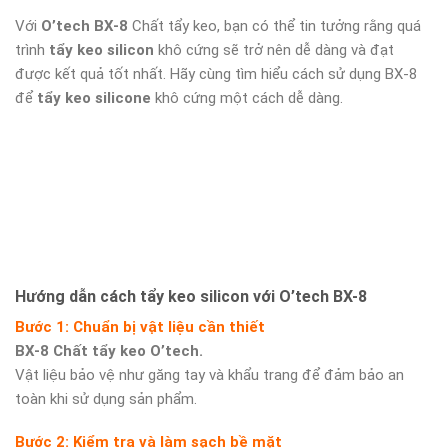
Với
O’tech BX-8
Chất tẩy keo, bạn có thể tin tưởng rằng quá
trình
tẩy keo silicon
khô cứng sẽ trở nên dễ dàng và đạt
được kết quả tốt nhất. Hãy cùng tìm hiểu cách sử dụng BX-8
để
tẩy keo silicone
khô cứng một cách dễ dàng.
Hướng dẫn cách tẩy keo silicon với O’tech BX-8
Bước 1: Chuẩn bị vật liệu cần thiết
BX-8 Chất tẩy keo O’tech.
Vật liệu bảo vệ như găng tay và khẩu trang để đảm bảo an
toàn khi sử dụng sản phẩm.
Bước 2: Kiểm tra và làm sạch bề mặt