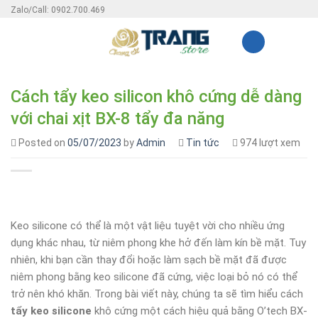
Skip
Zalo/Call: 0902.700.469
to
content
Cách tẩy keo silicon khô cứng dễ dàng
với chai xịt BX-8 tẩy đa năng
Posted on
05/07/2023
by
Admin
Tin tức
974 lượt xem
Keo silicone có thể là một vật liệu tuyệt vời cho nhiều ứng
dụng khác nhau, từ niêm phong khe hở đến làm kín bề mặt. Tuy
nhiên, khi bạn cần thay đổi hoặc làm sạch bề mặt đã được
niêm phong bằng keo silicone đã cứng, việc loại bỏ nó có thể
trở nên khó khăn. Trong bài viết này, chúng ta sẽ tìm hiểu cách
tẩy keo silicone
khô cứng một cách hiệu quả bằng O’tech BX-