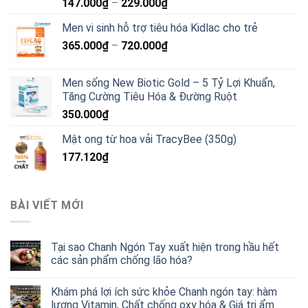
147.000
₫
–
229.000
₫
Men vi sinh hỗ trợ tiêu hóa Kidlac cho trẻ
365.000
₫
–
720.000
₫
Men sống New Biotic Gold – 5 Tỷ Lợi Khuẩn,
Tăng Cường Tiêu Hóa & Đường Ruột
350.000
₫
Mật ong từ hoa vải TracyBee (350g)
177.120
₫
BÀI VIẾT MỚI
Tại sao Chanh Ngón Tay xuất hiện trong hầu hết
các sản phẩm chống lão hóa?
Khám phá lợi ích sức khỏe Chanh ngón tay: hàm
lượng Vitamin, Chất chống oxy hóa & Giá trị ẩm